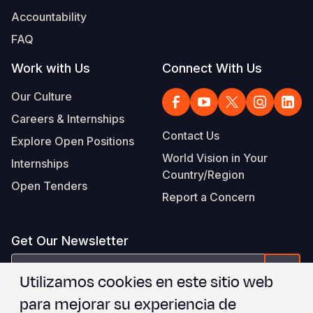
Accountability
FAQ
Work with Us
Connect With Us
Our Culture
Careers & Internships
Contact Us
Explore Open Positions
World Vision in Your
Internships
Country/Region
Open Tenders
Report a Concern
Get Our Newsletter
correo
Form
Utilizamos cookies en este sitio web
electrónico
para mejorar su experiencia de
Estoy de acuerdo con
.
WVI's Terms & Conditions