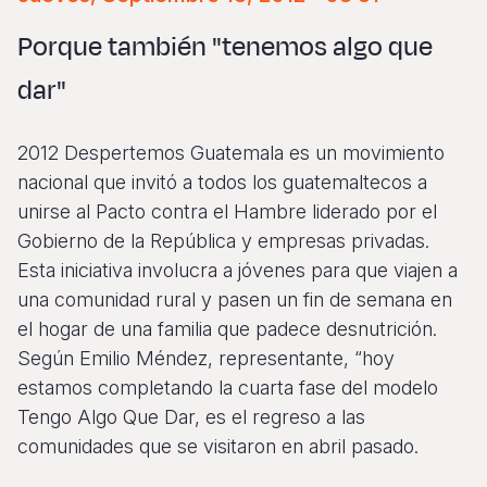
Syria Cris
Ethiopia
Ecuador
Japan
European 
Vietnamese
Porque también "tenemos algo que
Ukraine Cri
Ghana
El Salvado
Laos
Finland
Portuguese, Portugal
dar"
Venezuela 
Kenya
Guatemala
Malaysia
France
Yemen Em
Lesotho
Haiti
Mongolia
Georgia
2012 Despertemos Guatemala es un movimiento
Malawi
Honduras
Myanmar
Germany
nacional que invitó a todos los guatemaltecos a
unirse al Pacto contra el Hambre liderado por el
Mali
Mexico
Nepal
Iraq
Gobierno de la República y empresas privadas.
Mauritania
Nicaragua
New Zeala
Ireland
Esta iniciativa involucra a jóvenes para que viajen a
una comunidad rural y pasen un fin de semana en
Mozambiq
Peru
North Kor
Italy
el hogar de una familia que padece desnutrición.
Niger
United Sta
Papua New
Jordan
Según Emilio Méndez, representante, “hoy
estamos completando la cuarta fase del modelo
Rwanda
Venezuela
Philippines
Lebanon
Tengo Algo Que Dar, es el regreso a las
Senegal
Singapore
Moldova
comunidades que se visitaron en abril pasado.
Sierra Leo
Solomon I
Netherlan