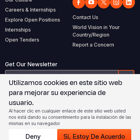
Careers & Internships
Contact Us
Explore Open Positions
World Vision in Your
Internships
Country/Region
Open Tenders
Report a Concern
Get Our Newsletter
correo
Form
Utilizamos cookies en este sitio web
electrónico
para mejorar su experiencia de
Estoy de acuerdo con
.
WVI's Terms & Conditions
usuario.
Al hacer clic en cualquier enlace de este sitio web usted
Footer
Privacy Policy
Terms of Use
nos está dando su consentimiento para la instalación de las
mismas en su navegador.
Legal
© 2026 World Vision International
Deny
Sí, Estoy De Acuerdo