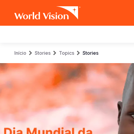
Main
navigation
Skip
Breadcrumb
Início
Stories
Topics
Stories
to
main
content