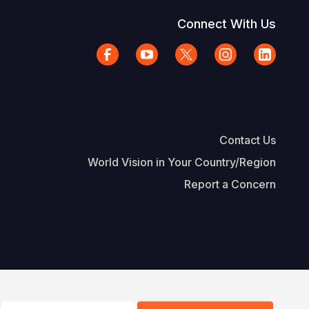
Connect With Us
Contact Us
World Vision in Your Country/Region
Report a Concern
The Footer
d Vision International
Privacy Policy
Terms of Use