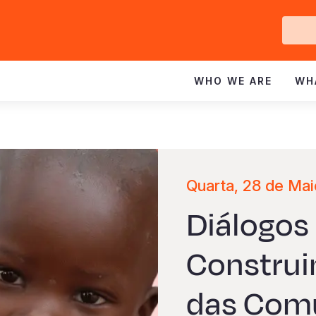
Ge
In
WHO WE ARE
WH
Quarta, 28 de Mai
Diálogos 
Construi
das Com