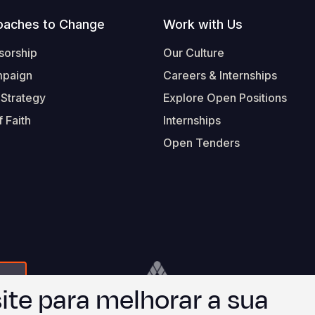
oaches to Change
Work with Us
sorship
Our Culture
mpaign
Careers & Internships
 Strategy
Explore Open Positions
 Faith
Internships
Open Tenders
Form-Submit-Link On The Mailchimp Signup In 
Footer
© 2026 Worl
ite para melhorar a sua