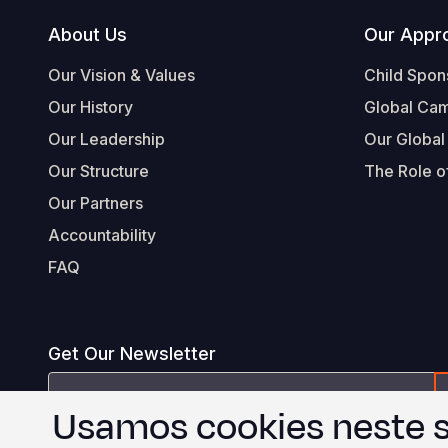
Footer
About Us
Our Appr
Our Vision & Values
Child Spon
Our History
Global Ca
Our Leadership
Our Global
Our Structure
The Role of
Our Partners
Accountability
FAQ
Get Our Newsletter
Email
Usamos cookies neste s
Address