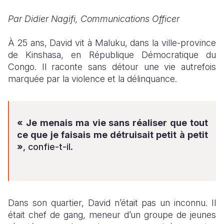
Par Didier Nagifi, Communications Officer
South Afri
South Kor
Romania
South Sud
Sri Lanka
Spain
À 25 ans, David vit à Maluku, dans la ville-province
de Kinshasa, en République Démocratique du
Sudan
Taiwan
Syria
Congo. Il raconte sans détour une vie autrefois
marquée par la violence et la délinquance.
Tanzania
Timor Lest
Switzerlan
Uganda
Thailand
Türkiye
Zambia
Vietnam
Ukraine
« Je menais ma vie sans réaliser que tout
ce que je faisais me détruisait petit à petit
Zimbabwe
Vanuatu
United Ki
»
, confie-t-il.
West Bank
Yemen
Dans son quartier, David n’était pas un inconnu. Il
était chef de gang, meneur d’un groupe de jeunes