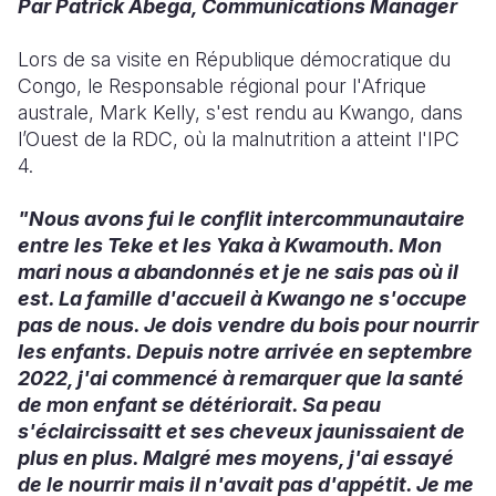
Par Patrick Abega, Communications Manager
South Afri
South Kor
Romania
Lors de sa visite en République démocratique du
Congo, le Responsable régional pour l'Afrique
South Sud
Sri Lanka
Spain
australe, Mark Kelly, s'est rendu au Kwango, dans
Sudan
Taiwan
Syria
l’Ouest de la RDC, où la malnutrition a atteint l'IPC
4.
Tanzania
Timor Lest
Switzerlan
"Nous avons fui le conflit intercommunautaire
Uganda
Thailand
Türkiye
entre les Teke et les Yaka à Kwamouth. Mon
Zambia
Vietnam
Ukraine
mari nous a abandonnés et je ne sais pas où il
est. La famille d'accueil à Kwango ne s'occupe
Zimbabwe
Vanuatu
United Ki
pas de nous. Je dois vendre du bois pour nourrir
les enfants. Depuis notre arrivée en septembre
West Bank
2022, j'ai commencé à remarquer que la santé
Yemen
de mon enfant se détériorait. Sa peau
s'éclaircissaitt et ses cheveux jaunissaient de
plus en plus. Malgré mes moyens, j'ai essayé
de le nourrir mais il n'avait pas d'appétit. Je me