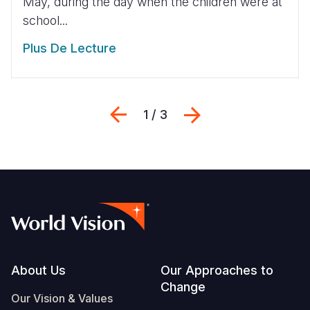
May, during the day when the children were at
school...
Plus De Lecture
Previous
Suivant
1 / 3
Footer
About Us
Our Approaches to
Change
Our Vision & Values