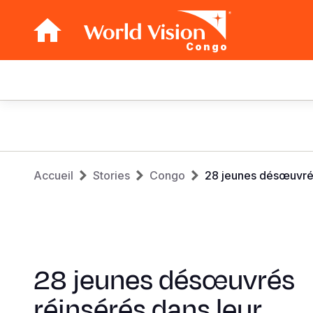
Congo
Main
navigation
Aller
au
contenu
Fil
principal
Accueil
Stories
Congo
28 jeunes désœuvrés
d'Ariane
28 jeunes désœuvrés
réinsérés dans leur