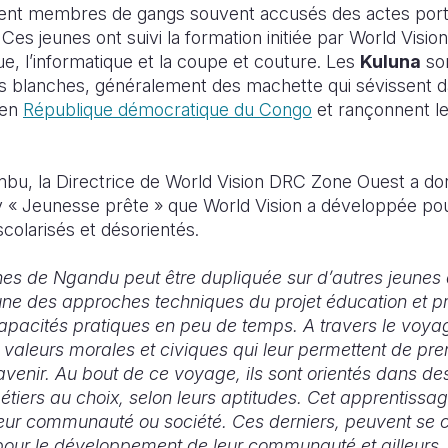
ient membres de gangs souvent accusés des actes portan
Ces jeunes ont suivi la formation initiée par World Vision
ue, l’informatique et la coupe et couture.
Les
Kuluna
so
 blanches, généralement des machette qui sévissent da
 en
République démocratique du Congo
et rançonnent le
, la Directrice de World Vision DRC Zone Ouest a do
 « Jeunesse prête » que World Vision a développée pou
colarisés et désorientés
.
nes de Ngandu peut être dupliquée sur d’autres jeunes 
une des approches techniques du projet éducation et pro
apacités pratiques en peu de temps. A travers le voyag
valeurs morales et civiques qui leur permettent de pre
venir. Au bout de ce voyage, ils sont orientés dans des 
tiers au choix, selon leurs aptitudes. Cet apprentissag
leur communauté ou société. Ces derniers, peuvent se c
és pour le développement de leur communauté et ailleur