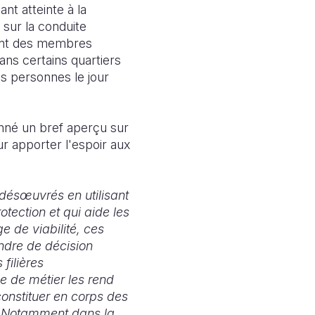
t atteinte à la
 sur la conduite
nt des membres
ns certains quartiers
s personnes le jour
nné un bref aperçu sur
r apporter l'espoir aux
désœuvrés en utilisant
tection et qui aide les
e de viabilité, ces
ndre de décision
filières
e de métier les rend
onstituer en corps des
s. Notamment dans la