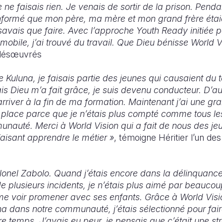
e ne faisais rien. Je venais de sortir de la prison. Penda
informé que mon père, ma mère et mon grand frère étai
 savais que faire. Avec l’approche Youth Ready initiée pa
mobile, j’ai trouvé du travail. Que Dieu bénisse World V
s désœuvrés
e Kuluna, je faisais partie des jeunes qui causaient du
 Dieu m’a fait grâce, je suis devenu conducteur. D’a
rriver à la fin de ma formation. Maintenant j’ai une gr
place parce que je n’étais plus compté comme tous le
nauté. Merci à World Vision qui a fait de nous des jeu
isant apprendre le métier »
, témoigne Héritier l’un de
onel Zabolo. Quand j’étais encore dans la délinquanc
de plusieurs incidents, je n’étais plus aimé par beauc
me voir promener avec ses enfants. Grâce à World Visio
na dans notre communauté, j’étais sélectionné pour fair
e temps, J’avais eu peur, je pensais que c’était une st