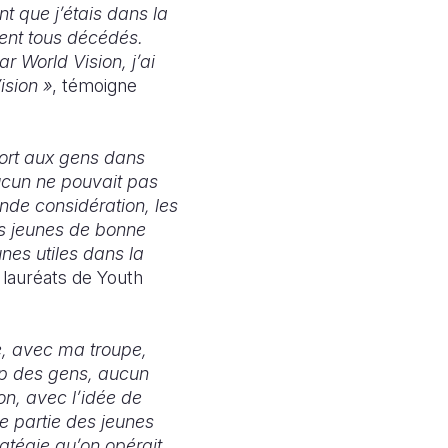
nt que j’étais dans la
ent tous décédés.
r World Vision, j’ai
ision »
, témoigne
 tort aux gens dans
ucun ne pouvait pas
ande considération, les
s jeunes de bonne
nes utiles dans la
s lauréats de Youth
e, avec ma troupe,
oup des gens, aucun
n, avec l’idée de
e partie des jeunes
ratégie qu’on opérait