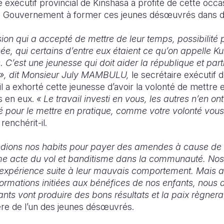
re exécutif provincial de Kinshasa a profité de cette occa
le Gouvernement à former ces jeunes désœuvrés dans di
ion qui a accepté de mettre de leur temps, possibilité 
ée, qui certains d’entre eux étaient ce qu’on appelle K
s. C’est une jeunesse qui doit aider la république et part
 », dit Monsieur July MAMBULU,
le secrétaire exécutif d
 il a exhorté cette jeunesse d’avoir la volonté de mettre 
s en eux.
« Le travail investi en vous, les autres n’en on
é pour le mettre en pratique, comme votre volonté vou
 renchérit-il.
endions nos habits pour payer des amendes à cause de 
e acte du vol et banditisme dans la communauté. Nos
xpérience suite à leur mauvais comportement. Mais a
formations initiées aux bénéfices de nos enfants, nous a
nts vont produire des bons résultats et la paix règnera
re de l’un des jeunes désœuvrés.