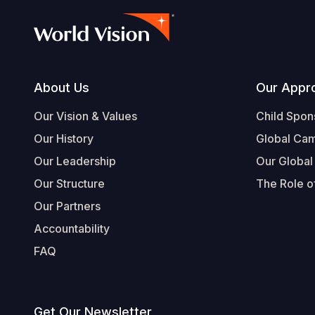
Footer
About Us
Our Appr
Our Vision & Values
Child Spon
Our History
Global Ca
Our Leadership
Our Global
Our Structure
The Role of
Our Partners
Accountability
FAQ
Get Our Newsletter