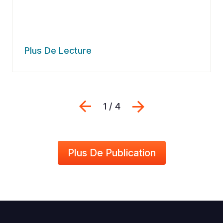
Plus De Lecture
Previous
Suivant
1 / 4
Plus De Publication