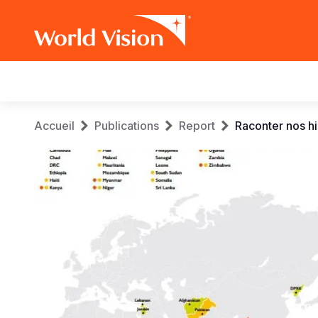
Main
navigation
Aller
Fil
Accueil
Publications
Report
Raconter nos hi
au
contenu
d'Ariane
principal