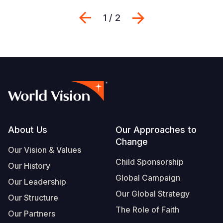
Previous
Suivant
1 / 2
Footer
About Us
Our Approaches to
Change
Our Vision & Values
Child Sponsorship
Our History
Global Campaign
Our Leadership
Our Global Strategy
Our Structure
The Role of Faith
Our Partners