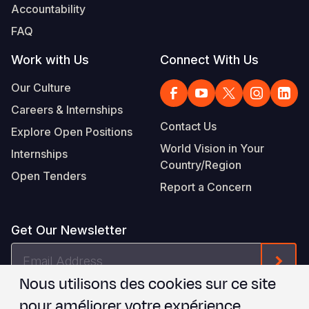
Accountability
FAQ
Work with Us
Connect With Us
Our Culture
Careers & Internships
Contact Us
Explore Open Positions
World Vision in Your
Internships
Country/Region
Open Tenders
Report a Concern
Get Our Newsletter
Email
Form
Address
Nous utilisons des cookies sur ce site
Je suis d'accord avec les
.
WVI's Terms & Conditions
pour améliorer votre expérience