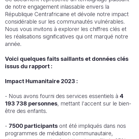
de notre engagement inlassable envers la
South Afri
South Kor
Romania
République Centrafricaine et dévoile notre impact
considérable sur les communautés vulnérables.
South Sud
Sri Lanka
Spain
Nous vous invitons à explorer les chiffres clés et
les réalisations significatives qui ont marqué notre
Sudan
Taiwan
Syria
année.
Tanzania
Timor Lest
Switzerlan
Voici quelques faits saillants et données clés
Uganda
Thailand
Türkiye
issus du rapport :
Zambia
Vietnam
Ukraine
Impact Humanitaire 2023 :
Zimbabwe
Vanuatu
United Ki
- Nous avons fourni des services essentiels à
4
West Bank
193 738 personnes
, mettant l'accent sur le bien-
être des enfants.
Yemen
-
7500 participants
ont été impliqués dans nos
programmes de médiation communautaire,