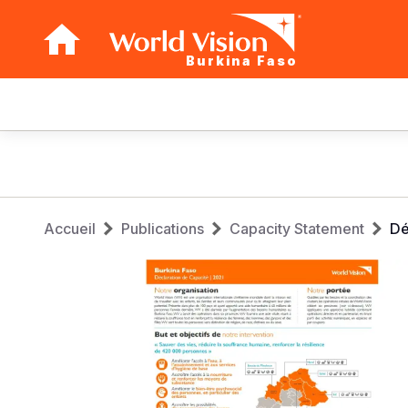
Burkina Faso
Main
navigation
Aller
au
contenu
Fil
principal
Accueil
Publications
Capacity Statement
Dé
d'Ariane