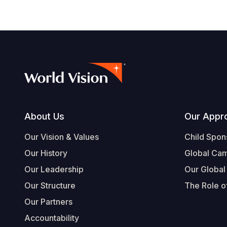
Footer
About Us
Our Appr
Our Vision & Values
Child Spon
Our History
Global Ca
Our Leadership
Our Global
Our Structure
The Role of
Our Partners
Accountability