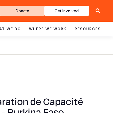
Get
Donate
Get Involved
Involved
AT WE DO
WHERE WE WORK
RESOURCES
ration de Capacité
- Burkina Faso