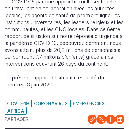
de COVID-19 par une approche multi-sectorielle,
en travaillant en collaboration avec les autorités
South Afri
South Kor
Romania
locales, les agents de santé de première ligne, les
institutions universitaires, les leaders religieux et les
South Sud
Sri Lanka
Spain
communautés, et les ONG locales. Dans ce 6ème
Sudan
Taiwan
Syria
rapport de situation sur notre réponse d'urgence à
la pandémie COVID-19, découvrez comment nous
Tanzania
Timor Lest
Switzerlan
avons atteint plus de 20,2 millions de personnes à
ce jour (dont 7,7 millions d’enfants) grâce à nos
Uganda
Thailand
Türkiye
interventions couvrant 26 pays du continent.
Zambia
Vietnam
Ukraine
Le présent rapport de situation est daté du
Zimbabwe
Vanuatu
United Ki
mercredi 3 juin 2020.
West Bank
Yemen
COVID-19
CORONAVIRUS
EMERGENCIES
AFRICA
PARTAGER