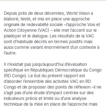
South Afri
South Kor
Romania
Depuis près de deux décennies, World Vision a
South Sud
Sri Lanka
Spain
élaboré, testé, et mis en place une approche
originale de redevabilité sociale –l’approche Voix et
Sudan
Taiwan
Syria
Action Citoyenne (VAC) – elle met l’accent sur le
plaidoyer et le dialogue. Les résultats de la VAC
Tanzania
Timor Lest
Switzerlan
sont d’habitude décrits en termes positifs mais
Uganda
Thailand
Türkiye
aussi comme variant énormément d’un contexte à
l’autre.
Zambia
Vietnam
Ukraine
Il n’existait pas jusqu’aujourd’hui d’évaluation
Zimbabwe
Vanuatu
United Ki
spécifique en Républiques Démocratique du Congo
West Bank
(RD Congo). Le but du présent rapport est
d’aborder l’ensemble des activités VAC en RD
Yemen
Congo et de proposer des points de réflexion –il ne
s’agit pas d’une étude d’impact centrée sur des
indicateurs précis et limité ou d’une analyse
technique de la mise en place de l’approche mais