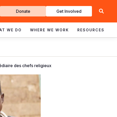
Get
Donate
Get Involved
Involved
AT WE DO
WHERE WE WORK
RESOURCES
édiaire des chefs religieux