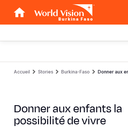
Burkina Faso
Main
navigation
Aller
au
contenu
Fil
principal
Accueil
Stories
Burkina-Faso
Donner aux enf
d'Ariane
Donner aux enfants la
possibilité de vivre