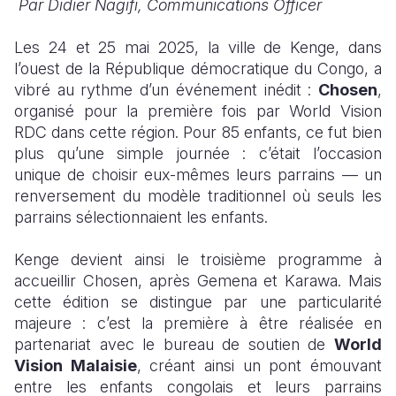
Par Didier Nagifi, Communications Officer
South Afri
South Kor
Romania
Les 24 et 25 mai 2025, la ville de Kenge, dans
l’ouest de la République démocratique du Congo, a
South Sud
Sri Lanka
Spain
vibré au rythme d’un événement inédit :
Chosen
,
Sudan
Taiwan
Syria
organisé pour la première fois par World Vision
RDC dans cette région. Pour 85 enfants, ce fut bien
Tanzania
Timor Lest
Switzerlan
plus qu’une simple journée : c’était l’occasion
unique de choisir eux-mêmes leurs parrains — un
Uganda
Thailand
Türkiye
renversement du modèle traditionnel où seuls les
Zambia
Vietnam
Ukraine
parrains sélectionnaient les enfants.
Zimbabwe
Vanuatu
United Ki
Kenge devient ainsi le troisième programme à
accueillir Chosen, après Gemena et Karawa. Mais
West Bank
cette édition se distingue par une particularité
Yemen
majeure : c’est la première à être réalisée en
partenariat avec le bureau de soutien de
World
Vision Malaisie
, créant ainsi un pont émouvant
entre les enfants congolais et leurs parrains