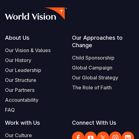
Footer
About Us
Our Approaches to
Change
Our Vision & Values
Child Sponsorship
Our History
Global Campaign
Our Leadership
Our Global Strategy
Our Structure
The Role of Faith
Our Partners
Accountability
FAQ
Work with Us
Connect With Us
Our Culture