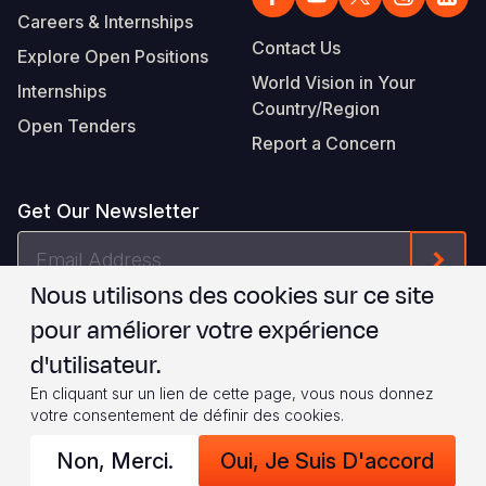
Careers & Internships
Contact Us
Explore Open Positions
World Vision in Your
Internships
Country/Region
Open Tenders
Report a Concern
Get Our Newsletter
Email
Form
Address
Nous utilisons des cookies sur ce site
Je suis d'accord avec les
.
WVI's Terms & Conditions
pour améliorer votre expérience
d'utilisateur.
Footer
Privacy Policy
Terms of Use
En cliquant sur un lien de cette page, vous nous donnez
votre consentement de définir des cookies.
Legal
© 2026 World Vision International
Non, Merci.
Oui, Je Suis D'accord