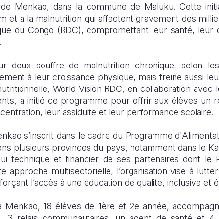
2 de Menkao, dans la commune de Maluku. Cette initiat
m et à la malnutrition qui affectent gravement des millie
ue du Congo (RDC), compromettant leur santé, leur 
.
 deux souffre de malnutrition chronique, selon les
lement à leur croissance physique, mais freine aussi le
tritionnelle, World Vision RDC, en collaboration avec le
nts, a initié ce programme pour offrir aux élèves un re
ncentration, leur assiduité et leur performance scolaire.
enkao s’inscrit dans le cadre du Programme d'Alimentat
ns plusieurs provinces du pays, notamment dans le Kasai
pui technique et financier de ses partenaires dont le
e approche multisectorielle, l’organisation vise à lutt
forçant l’accès à une éducation de qualité, inclusive et é
à Menkao, 18 élèves de 1ère et 2e année, accompagn
s, 3 relais communautaires, un agent de santé et 4 r