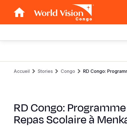
Congo
Main
navigation
Aller
au
contenu
Fil
principal
Accueil
Stories
Congo
RD Congo: Programme
d'Ariane
RD Congo: Programme
Repas Scolaire à Menk