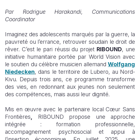
Par Rodrigue Harakandi, Communications
South Afri
South Kor
Romania
Coordinator
South Sud
Sri Lanka
Spain
Imaginez des adolescents marqués par la guerre, la
Sudan
Taiwan
Syria
pauvreté ou l’errance, retrouver soudain le droit de
rêver. C’est le pari réussi du projet
RIBOUND
Tanzania
Timor Lest
Switzerlan
, une
initiative humanitaire portée par World Vision avec
Uganda
Thailand
Türkiye
le soutien du célèbre musicien allemand
Wolfgang
Niedecken
, dans le territoire de Lubero, au Nord-
Zambia
Vietnam
Ukraine
Kivu. Depuis trois ans, ce programme transforme
des vies, en redonnant aux jeunes non seulement
Zimbabwe
Vanuatu
United Ki
des compétences, mais aussi leur dignité.
West Bank
Mis en œuvre avec le partenaire local Cœur Sans
Yemen
Frontières
,
RIBOUND propose une approche
intégrée : formation professionnelle,
accompagnement psychosocial et appui à
l’insertion économique. En juillet 2025, une