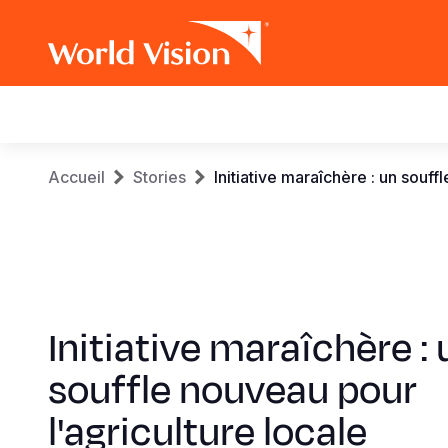
Main
navigation
Aller
Fil
Accueil
Stories
Initiative maraîchère : un souff
au
contenu
d'Ariane
principal
Initiative maraîchère : 
souffle nouveau pour
l'agriculture locale