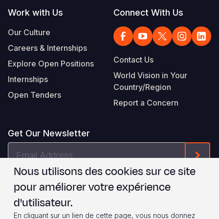
Work with Us
Connect With Us
Our Culture
Careers & Internships
Contact Us
Explore Open Positions
World Vision in Your
Internships
Country/Region
Open Tenders
Report a Concern
Get Our Newsletter
Email
Form
Address
Nous utilisons des cookies sur ce site
Je suis d'accord avec les
.
WVI's Terms & Conditions
pour améliorer votre expérience
d'utilisateur.
Footer
Privacy Policy
Terms of Use
En cliquant sur un lien de cette page, vous nous donnez