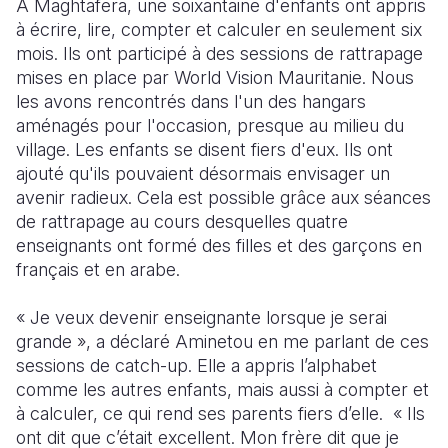
A Maghtafera, une soixantaine d'enfants ont appris
à écrire, lire, compter et calculer en seulement six
South Afri
South Kor
Romania
mois. Ils ont participé à des sessions de rattrapage
mises en place par World Vision Mauritanie. Nous
South Sud
Sri Lanka
Spain
les avons rencontrés dans l'un des hangars
Sudan
Taiwan
Syria
aménagés pour l'occasion, presque au milieu du
village. Les enfants se disent fiers d'eux. Ils ont
Tanzania
Timor Lest
Switzerlan
ajouté qu'ils pouvaient désormais envisager un
avenir radieux. Cela est possible grâce aux séances
Uganda
Thailand
Türkiye
de rattrapage au cours desquelles quatre
Zambia
Vietnam
Ukraine
enseignants ont formé des filles et des garçons en
français et en arabe.
Zimbabwe
Vanuatu
United Ki
« Je veux devenir enseignante lorsque je serai
West Bank
grande », a déclaré Aminetou en me parlant de ces
Yemen
sessions de catch-up. Elle a appris l’alphabet
comme les autres enfants, mais aussi à compter et
à calculer, ce qui rend ses parents fiers d’elle.
«
Ils
ont dit que c’était excellent. Mon frère dit que je