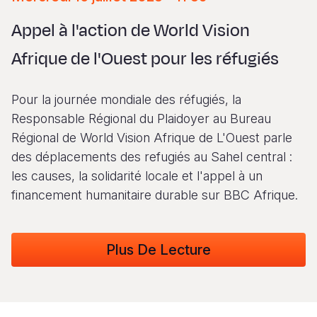
Syria Cris
Ghana
Ecuador
Japan
European 
Vietnamese
Appel à l'action de World Vision
Ukraine Cri
Kenya
El Salvado
Laos
Finland
Portuguese, Portugal
Afrique de l'Ouest pour les réfugiés
Venezuela 
Lesotho
Guatemala
Malaysia
France
Yemen Em
Malawi
Haiti
Mongolia
Georgia
Pour la journée mondiale des réfugiés, la
Mali
Honduras
Myanmar
Germany
Responsable Régional du Plaidoyer au Bureau
Régional de World Vision Afrique de L'Ouest parle
Mauritania
Mexico
Nepal
Iraq
des déplacements des refugiés au Sahel central :
Mozambiq
Nicaragua
New Zeala
Ireland
les causes, la solidarité locale et l'appel à un
financement humanitaire durable sur BBC Afrique.
Niger
Peru
North Kor
Italy
Rwanda
United Sta
Papua New
Jordan
Plus De Lecture
Senegal
Venezuela
Philippines
Lebanon
Sierra Leo
Singapore
Moldova
Somalia
Solomon I
Netherlan