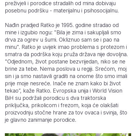
preživjeli i porodice stradalih od mina dobivaju
posebnu podršku - materijalnu i psihosocijalnu.
Nađin pradjed Ratko je 1995. godine stradao od
mine i izgubio nogu: "Bila je zima i sakupljali smo
drva za ogrev u šumi. Okliznuo sam se i pao na
minu". Ratko je uvijek imao problema s protezom i
smatra da podrška koju pruža država nije dovoljna.
"Odjednom, život postane bezvrijedan, niko se ne
brine za tebe. Nema poslova u regiji. Srećom, moj
sin i ja smo nastavili graditi na onome što smo imali
prije moje nesreće. Inače ne znam kako bi život
tekao”, kaže Ratko. Evropska unija i World Vision
BiH su podržali porodicu s dva traktorska
priključka, prikolicom i frezom, koja će olakšati
proizvodnju stočne hrane za tov ovaca i svinja, što
je glavno zanimanje porodice.