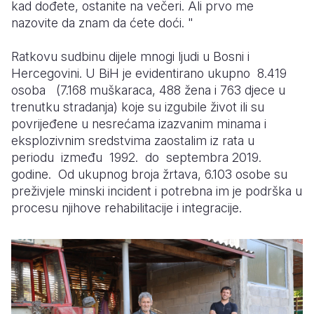
kad dođete, ostanite na večeri. Ali prvo me
nazovite da znam da ćete doći. "
Ratkovu sudbinu dijele mnogi ljudi u Bosni i
Hercegovini. U BiH je evidentirano ukupno 8.419
osoba (7.168 muškaraca, 488 žena i 763 djece u
trenutku stradanja) koje su izgubile život ili su
povrijeđene u nesrećama izazvanim minama i
eksplozivnim sredstvima zaostalim iz rata u
periodu između 1992. do septembra 2019.
godine. Od ukupnog broja žrtava, 6.103 osobe su
preživjele minski incident i potrebna im je podrška u
procesu njihove rehabilitacije i integracije.