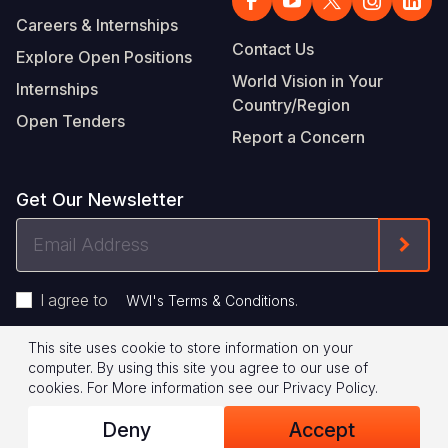
Careers & Internships
Contact Us
Explore Open Positions
World Vision in Your
Internships
Country/Region
Open Tenders
Report a Concern
Get Our Newsletter
Email
Form
Address
I agree to
.
WVI's Terms & Conditions
This site uses cookie to store information on your
Footer
Privacy Policy
Terms of Use
computer. By using this site you agree to our use of
cookies.
For More information see our
Privacy Policy
.
Legal
© 2026 World Vision International
Deny
Accept