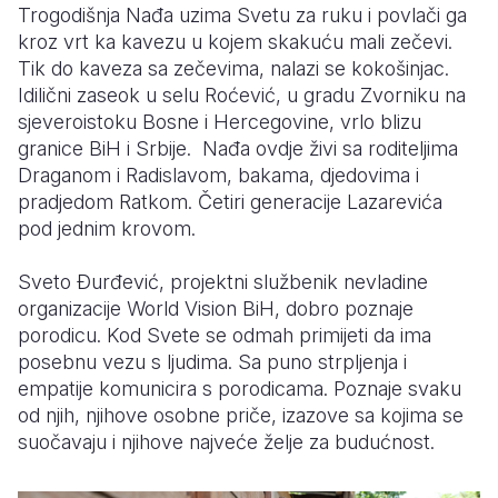
Trogodišnja Nađa uzima Svetu za ruku i povlači ga
kroz vrt ka kavezu u kojem skakuću mali zečevi.
Somalia
South Kor
Romania
Tik do kaveza sa zečevima, nalazi se kokošinjac.
South Afri
Sri Lanka
Spain
Idilični zaseok u selu Roćević, u gradu Zvorniku na
sjeveroistoku Bosne i Hercegovine, vrlo blizu
South Sud
Taiwan
Syria
granice BiH i Srbije. Nađa ovdje živi sa roditeljima
Draganom i Radislavom, bakama, djedovima i
Sudan
Timor Lest
Switzerlan
pradjedom Ratkom. Četiri generacije Lazarevića
Tanzania
Thailand
Türkiye
pod jednim krovom.
Uganda
Vietnam
Ukraine
Sveto Đurđević, projektni službenik nevladine
organizacije World Vision BiH, dobro poznaje
Zambia
Vanuatu
United Ki
porodicu.
Kod Svete se odmah primijeti da ima
Zimbabwe
West Bank
posebnu vezu s ljudima. Sa puno strpljenja i
empatije komunicira s porodicama. Poznaje svaku
Yemen
od njih, njihove osobne priče, izazove sa kojima se
suočavaju i njihove najveće želje za budućnost.