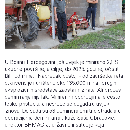
U Bosni i Hercegovini još uvijek je minirano 2,1 %
ukupne površine, a cilj je, do 2025. godine, očistiti
BiH od mina. "Napredak postoji - od završetka rata
otkriveno je i uništeno oko 135.000 mina i drugih
eksplozivnih sredstava zaostalih iz rata. Ali proces
deminiranja nije lak. Miniranim područjima je često
teško pristupiti, a nesreće se događaju uvijek
iznova. Do sada su 53 deminera smrtno stradala u
operacijama deminiranja”, kaže Saša Obradović,
direktor BHMAC-a, državne institucije koja