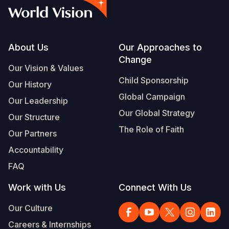
Footer
About Us
Our Approaches to
Change
Our Vision & Values
Child Sponsorship
Our History
Global Campaign
Our Leadership
Our Global Strategy
Our Structure
The Role of Faith
Our Partners
Accountability
FAQ
Work with Us
Connect With Us
Our Culture
Careers & Internships