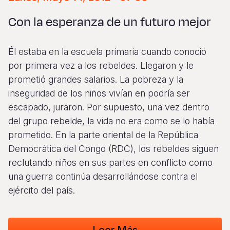
Myanmar E
Ethiopia
Ecuador
Japan
European 
Vietnamese
Con la esperanza de un futuro mejor
Response
Ghana
El Salvado
Laos
Finland
Portuguese, Portugal
Sudan Cri
Kenya
Guatemala
Malaysia
France
Él estaba en la escuela primaria cuando conoció
Syria Cris
Lesotho
Haiti
Mongolia
Georgia
por primera vez a los rebeldes. Llegaron y le
prometió grandes salarios. La pobreza y la
Ukraine Cri
Malawi
Honduras
Myanmar
Germany
inseguridad de los niños vivían en podría ser
Venezuela 
Mali
Mexico
Nepal
Iraq
escapado, juraron. Por supuesto, una vez dentro
del grupo rebelde, la vida no era como se lo había
Yemen Em
Mauritania
Nicaragua
New Zeala
Ireland
prometido. En la parte oriental de la República
Mozambiq
Peru
North Kor
Italy
Democrática del Congo (RDC), los rebeldes siguen
reclutando niños en sus partes en conflicto como
Niger
United Sta
Papua New
Jordan
una guerra continúa desarrollándose contra el
Rwanda
Venezuela
Philippines
Lebanon
ejército del país.
Senegal
Singapore
Moldova
Sierra Leo
Solomon I
Netherlan