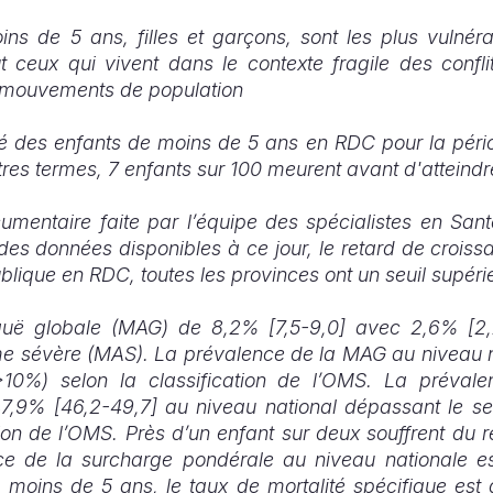
ns de 5 ans, filles et garçons, sont les plus vulnér
out ceux qui vivent dans le contexte fragile des confl
s mouvements de population
té des enfants de moins de 5 ans en RDC pour la péri
res termes, 7 enfants sur 100 meurent avant d'atteindre
umentaire faite par l’équipe des spécialistes en Sant
es données disponibles à ce jour, le retard de crois
blique en RDC, toutes les provinces ont un seuil supé
iguë globale (MAG) de 8,2% [7,5-9,0] avec 2,6% [2,
rme sévère (MAS). La prévalence de la MAG au niveau 
>10%) selon la classification de l’OMS. La prévale
7,9% [46,2-49,7] au niveau national dépassant le se
tion de l’OMS. Près d’un enfant sur deux souffrent du 
e de la surcharge pondérale au niveau nationale 
s moins de 5 ans, le taux de mortalité spécifique es