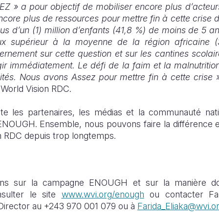
 » a pour objectif de mobiliser encore plus d’acteurs
ncore plus de ressources pour mettre fin à cette crise 
us d’un (1) million d’enfants (41,8 %) de moins de 5 a
ux supérieur à la moyenne de la région africaine (3
rnement sur cette question et sur les cantines scolai
gir immédiatement. Le défi de la faim et la malnutritio
tés. Nous avons Assez pour mettre fin à cette crise 
e World Vision RDC.
vite les partenaires, les médias et la communauté nati
NOUGH. Ensemble, nous pouvons faire la différence et
t en RDC depuis trop longtemps.
tions sur la campagne ENOUGH et sur la manière d
nsulter le site
www.wvi.org/enough
ou contacter Far
irector au +243 970 001 079 ou à
Farida_Eliaka@wvi.o