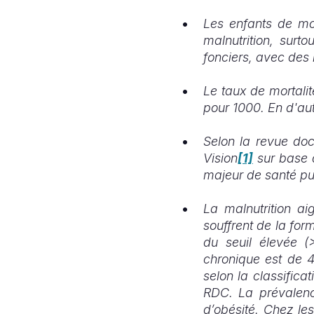
Les enfants de moi
malnutrition, surt
fonciers, avec de
Le taux de mortali
pour 1000. En d'aut
Selon la revue doc
Vision
[1]
sur base d
majeur de santé pu
La malnutrition a
souffrent de la fo
du seuil élevée (
chronique est de 4
selon la classifica
RDC. La prévalenc
d’obésité. Chez le