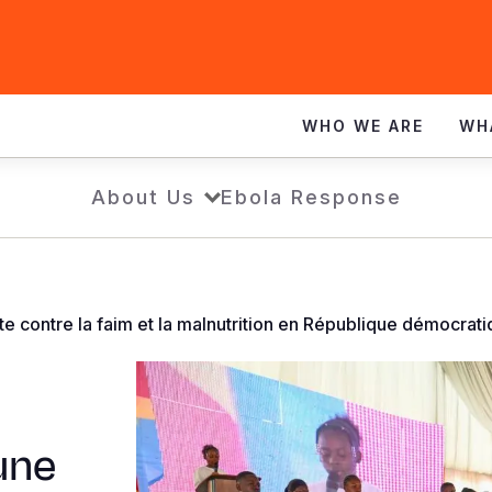
WHO WE ARE
WH
About Us
Ebola Response
 contre la faim et la malnutrition en République démocrat
une