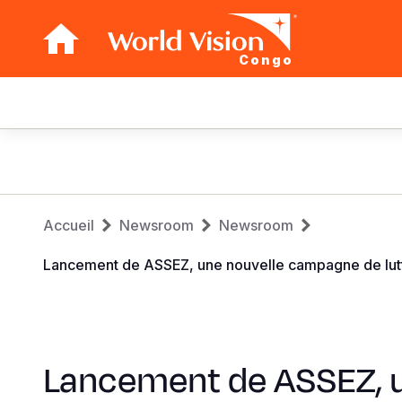
Congo
Main
navigation
Aller
au
contenu
Fil
principal
Accueil
Newsroom
Newsroom
d'Ariane
Lancement de ASSEZ, une nouvelle campagne de lutte
Lancement de ASSEZ, 