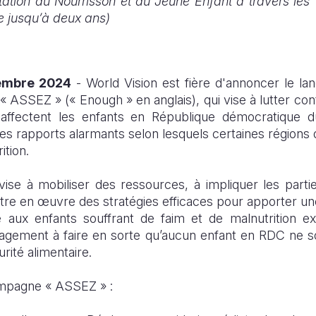
tation du Nourrisson et du Jeune Enfant à travers les
e jusqu’à deux ans)
tembre 2024
- World Vision est fière d'annoncer le l
«
ASSEZ
» (« Enough » en anglais)
, qui vise à lutter con
i affectent les enfants en République démocratique
es rapports alarmants selon lesquels certaines régions 
ition.
e à mobiliser des ressources, à impliquer les partie
ttre en œuvre des stratégies efficaces pour apporter u
 aux enfants souffrant de faim et de malnutrition ext
agement à faire en sorte qu’aucun enfant en RDC ne so
rité alimentaire.
campagne «
ASSEZ
» :