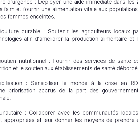
aire d'urgence : Déployer une aide immédiate dans les
 faim et fournir une alimentation vitale aux populations
 les femmes enceintes.
ulture durable : Soutenir les agriculteurs locaux p
ologies afin d'améliorer la production alimentaire et 
outien nutritionnel : Fournir des services de santé e
rition et le soutien aux établissements de santé débordés
ibilisation : Sensibiliser le monde à la crise en R
ne priorisation
accru
s
de la part des gouvernemen
nale.
autaire : Collaborer avec les communautés locale
nt appropriées et leur donner les moyens de prendre 