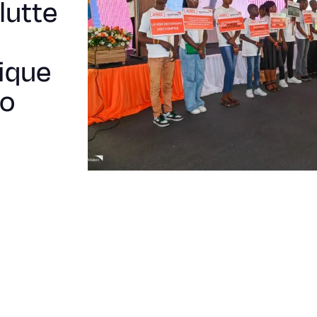
lutte
ique
go