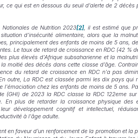
ur, ce qui est en dessous du seuil d’alerte de 2 décès
 Nationales de Nutrition 2023
[2]
, il est estimé que p
ituation d'insécurité alimentaire, alors que la malnut
nes, principalement des enfants de moins de 5 ans, d
ntes. Le taux de retard de croissance en RDC (42 % d
des plus élevés d'Afrique subsaharienne et la malnutri
 la moitié des décès dans cette classe d’âge. Contra
valence du retard de croissance en RDC n'a pas dimi
En outre, La RDC est classée parmi les dix pays qui 
l'émaciation chez les enfants de moins de 5 ans. Par a
de (GHI) de 2023 la RDC classe la RDC 122eme sur
e. En plus de retarder la croissance physique des en
leur développement cognitif et intellectuel, réduis
oductivité à l'âge adulte.
ent en faveur d’un renforcement de la promotion et la p