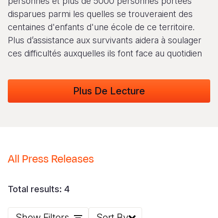
personnes et plus de 5000 personnes portées
disparues parmi les quelles se trouveraient des
South Afri
South Kor
Romania
centaines d'enfants d'une école de ce territoire.
South Sud
Sri Lanka
Spain
Plus d’assistance aux survivants aidera à soulager
ces difficultés auxquelles ils font face au quotidien
Sudan
Taiwan
Syria
Tanzania
Timor Lest
Switzerlan
Plus De Lecture
Uganda
Thailand
Türkiye
Zambia
Vietnam
Ukraine
Zimbabwe
Vanuatu
United Ki
West Bank
All Press Releases
Yemen
Total results: 4
Show Filters
Sort By