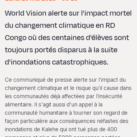
Syria Cris
Ghana
Ecuador
Japan
European 
Vietnamese
World Vision alerte sur l'impact mortel
Ukraine Cri
Kenya
El Salvado
Laos
Finland
Portuguese, Portugal
du changement climatique en RD
Venezuela 
Lesotho
Guatemala
Malaysia
France
Congo où des centaines d'élèves sont
Yemen Em
Malawi
Haiti
Mongolia
Georgia
toujours portés disparus à la suite
Mali
Honduras
Myanmar
Germany
d'inondations catastrophiques.
Mauritania
Mexico
Nepal
Iraq
Mozambiq
Nicaragua
New Zeala
Ireland
Ce communiqué de presse alerte sur l'impact du
Niger
Peru
North Kor
Italy
changement climatique et le risque qu'il cause dans
les communautés déjà affectées par l’insécurité
Rwanda
United Sta
Papua New
Jordan
alimentaire. Il s'agit aussi d'un appel à la
Senegal
Venezuela
Philippines
Lebanon
communauté humanitaire à tourner son regard de
façon particulière aux conséquences néfastes des
Sierra Leo
Singapore
Moldova
inondations de Kalehe qui ont tué plus de 400
Somalia
Solomon I
Netherlan