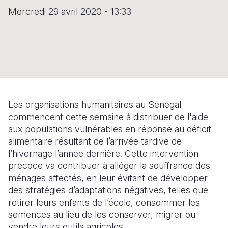
Syria Cris
Ghana
Ecuador
Japan
European 
Mercredi 29 avril 2020 - 13:33
Ukraine Cri
Kenya
El Salvado
Laos
Finland
Venezuela 
Lesotho
Guatemala
Malaysia
France
Yemen Em
Malawi
Haiti
Mongolia
Georgia
Mali
Honduras
Myanmar
Germany
Les organisations humanitaires au Sénégal
Mauritania
Mexico
Nepal
Iraq
commencent cette semaine à distribuer de l'aide
Mozambiq
Nicaragua
New Zeala
Ireland
aux populations vulnérables en réponse au déficit
alimentaire résultant de l’arrivée tardive de
Niger
Peru
North Kor
Italy
l’hivernage l’année dernière. Cette intervention
précoce va contribuer à alléger la souffrance des
Rwanda
United Sta
Papua New
Jordan
ménages affectés, en leur évitant de développer
Senegal
Venezuela
Philippines
Lebanon
des stratégies d’adaptations négatives, telles que
retirer leurs enfants de l’école, consommer les
Sierra Leo
Singapore
Moldova
semences au lieu de les conserver, migrer ou
vendre leurs outils agricoles.
Somalia
Solomon I
Netherlan