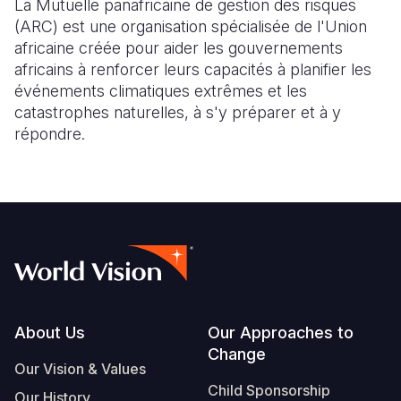
La Mutuelle panafricaine de gestion des risques
(ARC) est une organisation spécialisée de l'Union
africaine créée pour aider les gouvernements
africains à renforcer leurs capacités à planifier les
événements climatiques extrêmes et les
catastrophes naturelles, à s'y préparer et à y
répondre.
Footer
About Us
Our Approaches to
Change
Our Vision & Values
Child Sponsorship
Our History