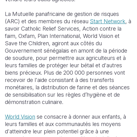
South Afri
South Kor
Romania
La Mutuelle panafricaine de gestion de risques
(ARC) et des membres du réseau
Start Network
,
à
South Sud
Sri Lanka
Spain
savoir
Catholic Relief Services, Action contre la
faim, Oxfam, Plan International, World Vision et
Sudan
Taiwan
Syria
Save the Children, agiront aux côtés du
Tanzania
Timor Lest
Switzerlan
Gouvernement sénégalais en amont de la période
de soudure, pour permettre aux agriculteurs et à
Uganda
Thailand
Türkiye
leurs familles de protéger leur bétail et d'autres
biens précieux.
Plus de 200 000 personnes vont
Zambia
Vietnam
Ukraine
recevoir de l'aide consistant à des transferts
Zimbabwe
Vanuatu
United Ki
monétaires, la distribution de farine et des séances
de sensibilisation sur les règles d’hygiène et de
West Bank
démonstration culinaire.
Yemen
World Vision
se consacre à donner aux enfants, à
leurs familles et aux communautés les moyens
d'atteindre leur plein potentiel grâce à une