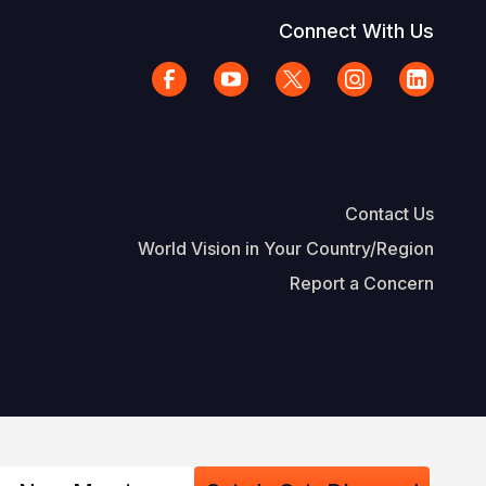
Connect With Us
Contact Us
World Vision in Your Country/Region
Report a Concern
The Footer
d Vision International
Privacy Policy
Terms of Use