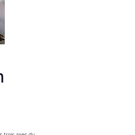
n
s trois axes du