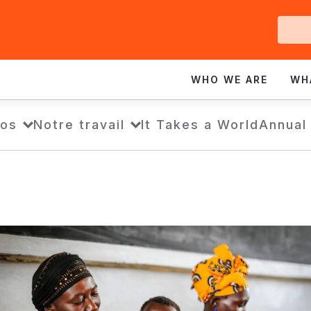
Ge
In
WHO WE ARE
WH
pos
Notre travail
It Takes a World
Annual