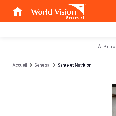
Senegal
Main
navigation
Aller
À Pro
au
contenu
Fil
principal
Accueil
Senegal
Sante et Nutrition
d'Ariane