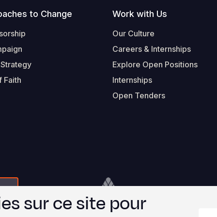
oaches to Change
Work with Us
sorship
Our Culture
mpaign
Careers & Internships
 Strategy
Explore Open Positions
 Faith
Internships
Open Tenders
Form-Submit-Link On The Mailchimp Signup In 
Footer
© 2026 Worl
es sur ce site pour