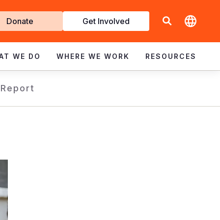
t
Donate
Get Involved
volved
AT WE DO
WHERE WE WORK
RESOURCES
 Report