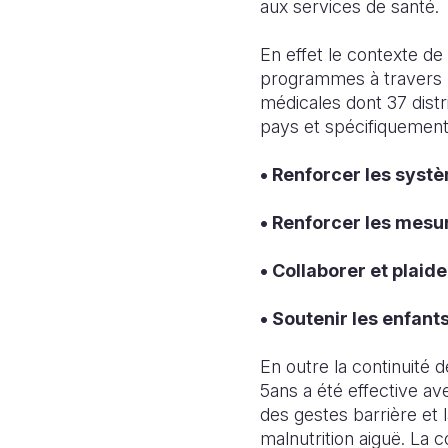
aux services de santé.
En effet le contexte d
programmes à travers un
médicales dont 37 distr
pays et spécifiquement
• Renforcer les systè
• Renforcer les mesur
• Collaborer et plaid
• Soutenir les enfan
En outre la continuité 
5ans a été effective av
des gestes barrière et l
malnutrition aiguë. La 