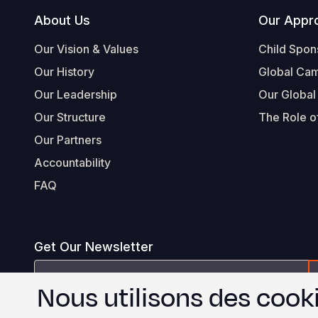
Footer
About Us
Our Appr
Our Vision & Values
Child Spon
Our History
Global Ca
Our Leadership
Our Global
Our Structure
The Role of
Our Partners
Accountability
FAQ
Get Our Newsletter
Email
Nous utilisons des cooki
Address