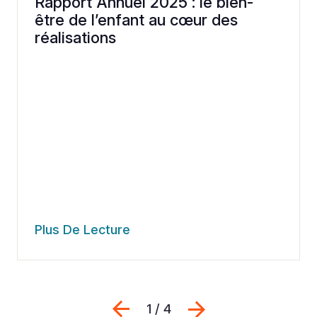
Rapport Annuel 2025 : le bien-
être de l’enfant au cœur des
réalisations
Plus De Lecture
Previous
Suivant
1 / 4