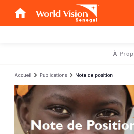
Senegal
Main
navigation
Aller
À Pro
au
contenu
Fil
principal
Accueil
Publications
Note de position
d'Ariane