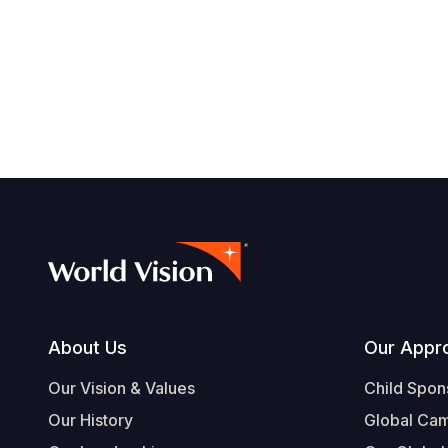
Footer
About Us
Our Appr
Our Vision & Values
Child Spon
Our History
Global Ca