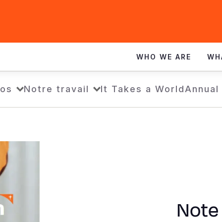
WHO WE ARE
WH
pos
Notre travail
It Takes a World
Annual
Note 