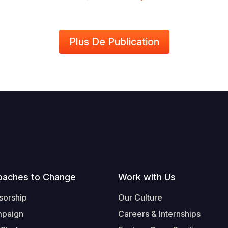
Plus De Publication
oaches to Change
Work with Us
sorship
Our Culture
mpaign
Careers & Internships