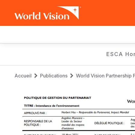
Main
navigation
Aller
ESCA Ho
au
contenu
Fil
principal
Accueil
Publications
World Vision Partnership P
d'Ariane