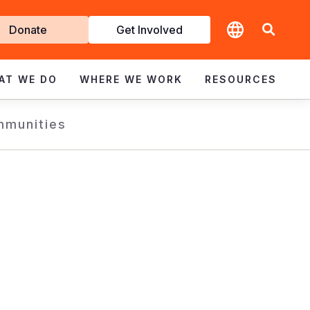
t
Donate
Get Involved
volved
AT WE DO
WHERE WE WORK
RESOURCES
mmunities