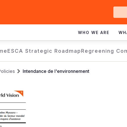
Ge
In
WHO WE ARE
WH
me
ESCA Strategic Roadmap
Regreening Co
olicies
Intendance de l'environnement