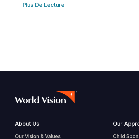
Plus De Lecture
Footer
About Us
Our Appr
Our Vision & Values
Child Spon