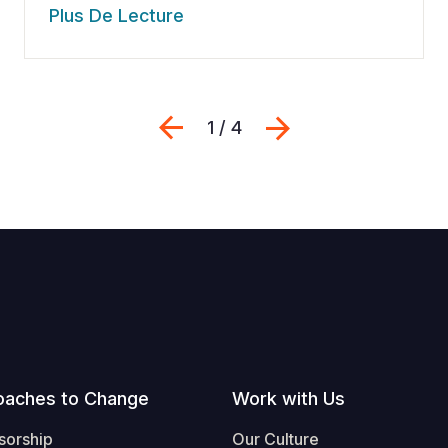
Plus De Lecture
Previous
Suivant
1 / 4
oaches to Change
Work with Us
sorship
Our Culture