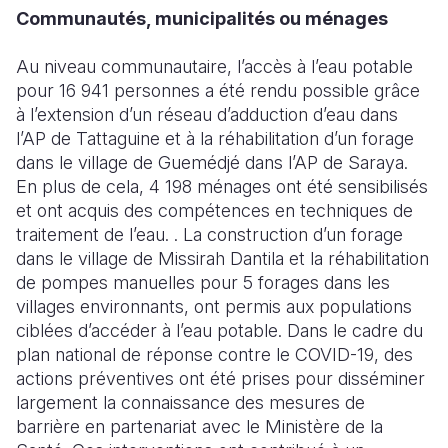
Communautés, municipalités ou ménages
South Afri
South Kor
Romania
Au niveau communautaire, l’accès à l’eau potable
South Sud
Sri Lanka
Spain
pour 16 941 personnes a été rendu possible grâce
à l’extension d’un réseau d’adduction d’eau dans
Sudan
Taiwan
Syria
l’AP de Tattaguine et à la réhabilitation d’un forage
Tanzania
Timor Lest
Switzerlan
dans le village de Guemédjé dans l’AP de Saraya.
En plus de cela, 4 198 ménages ont été sensibilisés
Uganda
Thailand
Türkiye
et ont acquis des compétences en techniques de
traitement de l’eau. . La construction d’un forage
Zambia
Vietnam
Ukraine
dans le village de Missirah Dantila et la réhabilitation
Zimbabwe
Vanuatu
United Ki
de pompes manuelles pour 5 forages dans les
villages environnants, ont permis aux populations
West Bank
ciblées d’accéder à l’eau potable. Dans le cadre du
plan national de réponse contre le COVID-19, des
Yemen
actions préventives ont été prises pour disséminer
largement la connaissance des mesures de
barrière en partenariat avec le Ministère de la