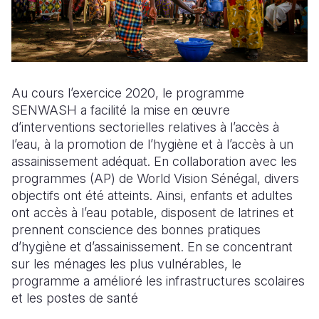
Syria Cris
Ghana
Ecuador
Japan
European 
Ukraine Cri
Kenya
El Salvado
Laos
Finland
Venezuela 
Lesotho
Guatemala
Malaysia
France
Yemen Em
Malawi
Haiti
Mongolia
Georgia
Au cours l’exercice 2020, le programme
SENWASH a facilité la mise en œuvre
Mali
Honduras
Myanmar
Germany
d’interventions sectorielles relatives à l’accès à
l’eau, à la promotion de l’hygiène et à l’accès à un
Mauritania
Mexico
Nepal
Iraq
assainissement adéquat. En collaboration avec les
Mozambiq
Nicaragua
New Zeala
Ireland
programmes (AP) de World Vision Sénégal, divers
objectifs ont été atteints. Ainsi, enfants et adultes
Niger
Peru
North Kor
Italy
ont accès à l’eau potable, disposent de latrines et
prennent conscience des bonnes pratiques
Rwanda
United Sta
Papua New
Jordan
d’hygiène et d’assainissement. En se concentrant
Senegal
Venezuela
Philippines
Lebanon
sur les ménages les plus vulnérables, le
programme a amélioré les infrastructures scolaires
Sierra Leo
Singapore
Moldova
et les postes de santé
Somalia
Solomon I
Netherlan