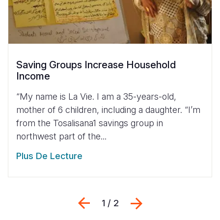
Saving Groups Increase Household
Income
“My name is La Vie. I am a 35-years-old,
mother of 6 children, including a daughter. “I’m
from the Tosalisana1 savings group in
northwest part of the...
Plus De Lecture
Previous
Suivant
1 / 2