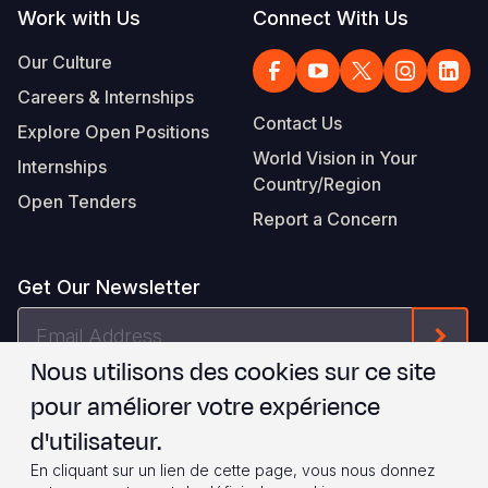
Work with Us
Connect With Us
Our Culture
Careers & Internships
Contact Us
Explore Open Positions
World Vision in Your
Internships
Country/Region
Open Tenders
Report a Concern
Get Our Newsletter
Email
Form
Address
Nous utilisons des cookies sur ce site
Je suis d'accord avec les
.
WVI's Terms & Conditions
pour améliorer votre expérience
d'utilisateur.
Footer
Privacy Policy
Terms of Use
En cliquant sur un lien de cette page, vous nous donnez