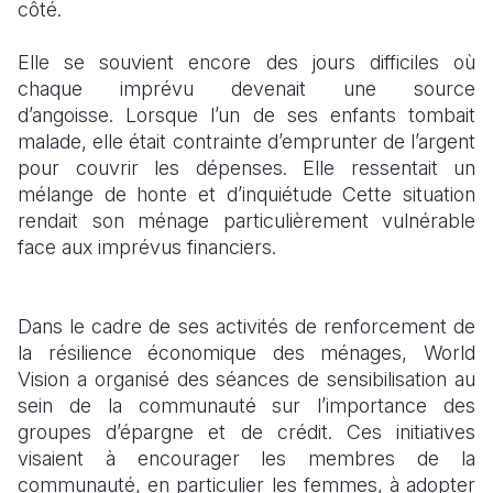
côté.
South Afri
South Kor
Romania
Elle se souvient encore des jours difficiles où
South Sud
Sri Lanka
Spain
chaque imprévu devenait une source
d’angoisse. Lorsque l’un de ses enfants tombait
Sudan
Taiwan
Syria
malade, elle était contrainte d’emprunter de l’argent
pour couvrir les dépenses. Elle ressentait un
Tanzania
Timor Lest
Switzerlan
mélange de honte et d’inquiétude Cette situation
Uganda
Thailand
Türkiye
rendait son ménage particulièrement vulnérable
face aux imprévus financiers.
Zambia
Vietnam
Ukraine
Zimbabwe
Vanuatu
United Ki
Dans le cadre de ses activités de renforcement de
West Bank
la résilience économique des ménages, World
Vision a organisé des séances de sensibilisation au
Yemen
sein de la communauté sur l’importance des
groupes d’épargne et de crédit. Ces initiatives
visaient à encourager les membres de la
communauté, en particulier les femmes, à adopter