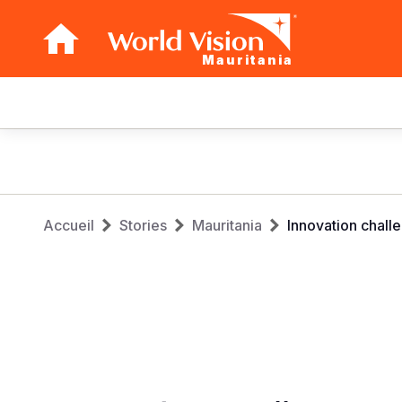
Mauritania
Main
navigation
Aller
au
contenu
Fil
principal
Accueil
Stories
Mauritania
Innovation challe
d'Ariane