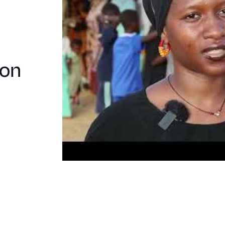
Vision
Mauritania
ion