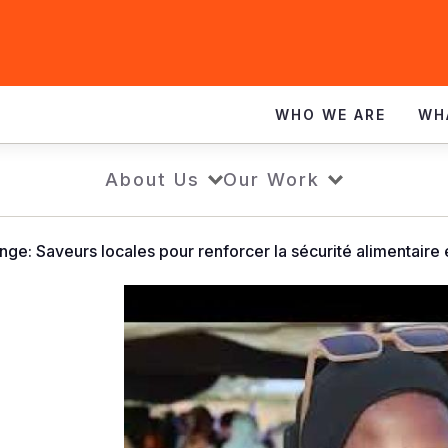
WHO WE ARE
WH
About Us
Our Work
nge: Saveurs locales pour renforcer la sécurité alimentaire et
Innovation
Challenge
"local
flavors"
-
World