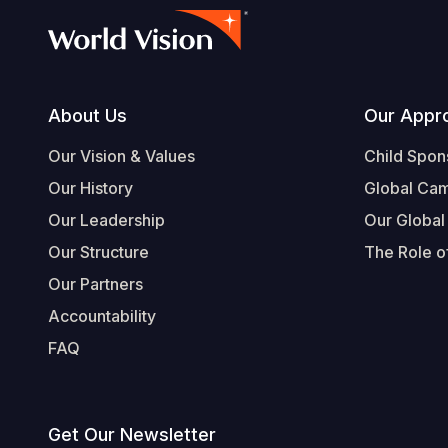
Footer
About Us
Our Appr
Our Vision & Values
Child Spon
Our History
Global Ca
Our Leadership
Our Global
Our Structure
The Role of
Our Partners
Accountability
FAQ
Get Our Newsletter