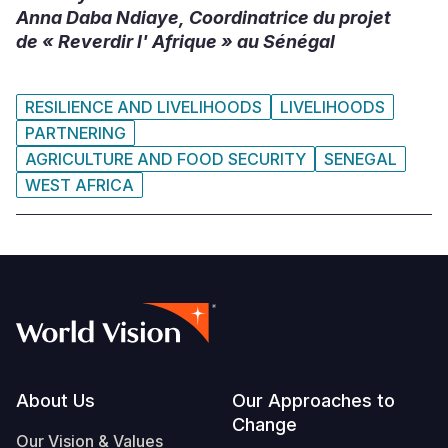
Anna Daba Ndiaye, Coordinatrice du projet
de « Reverdir l' Afrique » au Sénégal
RESILIENCE AND LIVELIHOODS
LIVELIHOODS
PARTNERING
AGRICULTURE AND FOOD SECURITY
SENEGAL
WEST AFRICA
Footer
About Us
Our Approaches to
Change
Our Vision & Values