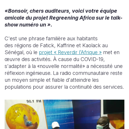
«Bonsoir, chers auditeurs, voici votre équipe
South Afri
South Kor
Romania
amicale du projet Regreening Africa sur le talk-
South Sud
Sri Lanka
Spain
show numéro un ».
Sudan
Taiwan
Syria
C'est une phrase familière aux habitants
des régions de Fatick, Kaffrine et Kaolack au
Tanzania
Timor Lest
Switzerlan
Sénégal, où le
projet « Reverdir l’Afrique »
met en
Uganda
Thailand
Türkiye
œuvre des activités. À cause du COVID-19,
s'adapter à la «nouvelle normalité» a nécessité une
Zambia
Vietnam
Ukraine
réflexion ingénieuse. La radio communautaire reste
un moyen simple et fiable d'atteindre les
Zimbabwe
Vanuatu
United Ki
populations pour assurer la continuité des services.
West Bank
Yemen