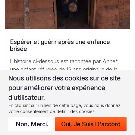
Espérer et guérir après une enfance
brisée
L'histoire ci-dessous est racontée par Anne*,
une enfant réfugiée de 12 ans originaire de la
Nous utilisons des cookies sur ce site
République centrafricaine qui vit avec ses
parents à Kotakoli...
pour améliorer votre expérience
d'utilisateur.
Plus De Lecture
En cliquant sur un lien de cette page, vous nous donnez
votre consentement de définir des cookies.
Non, Merci.
Oui, Je Suis D'accord