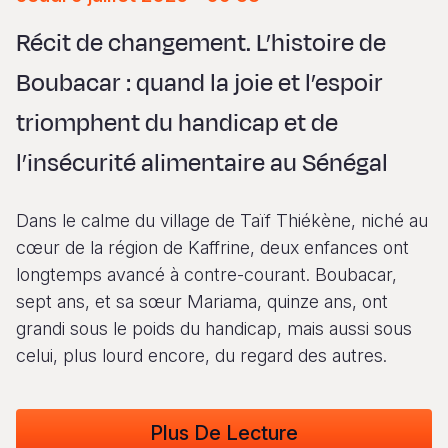
Syria Cris
Ghana
Ecuador
Japan
European 
Vietnamese
Récit de changement. L’histoire de
Ukraine Cri
Kenya
El Salvado
Laos
Finland
Portuguese, Portugal
Boubacar : quand la joie et l’espoir
Venezuela 
Lesotho
Guatemala
Malaysia
France
triomphent du handicap et de
Yemen Em
Malawi
Haiti
Mongolia
Georgia
l’insécurité alimentaire au Sénégal
Mali
Honduras
Myanmar
Germany
Mauritania
Mexico
Nepal
Iraq
Dans le calme du village de Taïf Thiékène, niché au
Mozambiq
Nicaragua
New Zeala
Ireland
cœur de la région de Kaffrine, deux enfances ont
longtemps avancé à contre-courant. Boubacar,
Niger
Peru
North Kor
Italy
sept ans, et sa sœur Mariama, quinze ans, ont
Rwanda
United Sta
Papua New
Jordan
grandi sous le poids du handicap, mais aussi sous
celui, plus lourd encore, du regard des autres.
Senegal
Venezuela
Philippines
Lebanon
Sierra Leo
Singapore
Moldova
Plus De Lecture
Somalia
Solomon I
Netherlan