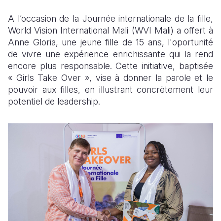
A l’occasion de la Journée internationale de la fille,
South Afri
South Kor
Romania
World Vision International Mali (WVI Mali) a offert à
South Sud
Sri Lanka
Spain
Anne Gloria, une jeune fille de 15 ans, l'oportunité
de vivre une expérience enrichissante qui la rend
Sudan
Taiwan
Syria
encore plus responsable. Cette initiative, baptisée
« Girls Take Over », vise à donner la parole et le
Tanzania
Timor Lest
Switzerlan
pouvoir aux filles, en illustrant concrètement leur
Uganda
Thailand
Türkiye
potentiel de leadership.
Zambia
Vietnam
Ukraine
Zimbabwe
Vanuatu
United Ki
West Bank
Yemen