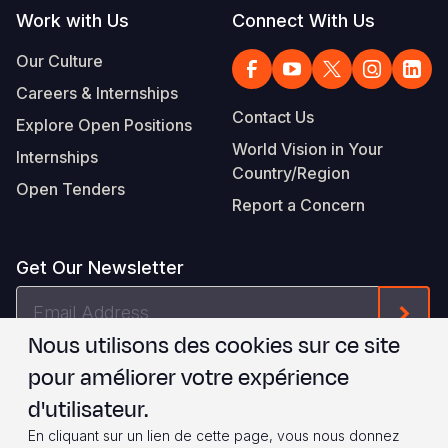
Work with Us
Connect With Us
Our Culture
Careers & Internships
Contact Us
Explore Open Positions
World Vision in Your
Internships
Country/Region
Open Tenders
Report a Concern
Get Our Newsletter
Email
Form
Address
Nous utilisons des cookies sur ce site
Je suis d'accord avec les
.
WVI's Terms & Conditions
pour améliorer votre expérience
d'utilisateur.
Footer
Privacy Policy
Terms of Use
En cliquant sur un lien de cette page, vous nous donnez