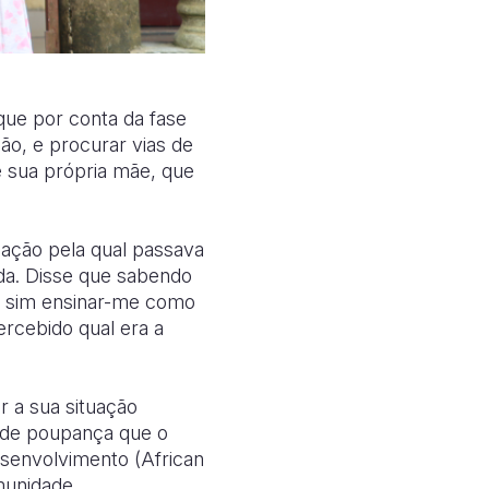
que por conta da fase
são, e procurar vias de
e sua própria mãe, que
uação pela qual passava
uda. Disse que sabendo
as sim ensinar-me como
ercebido qual era a
r a sua situação
 de poupança que o
esenvolvimento (African
munidade.