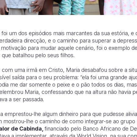
 foi um dos episódios mais marcantes da sua estória, e 
a verdadeira direcção, e o caminho para superar a depres
 motivação para mudar aquele cenário, foi o exemplo d
que batalhou pelo seus filhos.
r com uma irmã em Cristo, Maria desabafou sobre a sit
sível saída para o seu problema: “ela foi uma grande aj
podia me dar somente o peixe e o pão todos os dias, m
relembrou Maria, confessando que na altura não havia p
va a ser passada.
ia emprestou-lhe algum dinheiro para que pudesse alivia
m mostrou-lhe o caminho de como integrar-se ao grupo
alor de Cabinda,
financiado pelo Banco Africano de D
va a implementar, através da World Vision, na sua co