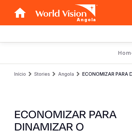
Angola
Main
navigation
Skip
Hom
to
main
Breadcrumb
content
Início
Stories
Angola
ECONOMIZAR PARA DIN
ECONOMIZAR PARA
DINAMIZAR O