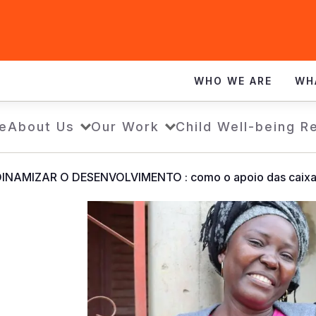
WHO WE ARE
WH
e
About Us
Our Work
Child Well-being R
AMIZAR O DESENVOLVIMENTO : como o apoio das caixas 