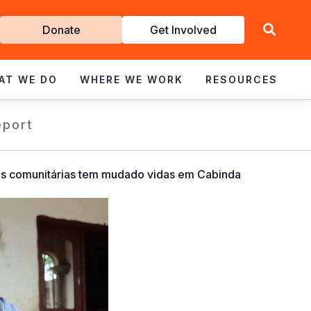
Get
Donate
Get Involved
Involved
AT WE DO
WHERE WE WORK
RESOURCES
eport
comunitárias tem mudado vidas em Cabinda