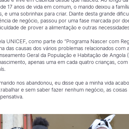
s de 17 anos de vida em comum, o marido deixou a famíli
s, e uma sobrinhax para criar. Diante desta grande dific
ncia de negócio, passou por uma fase marcada por do
ficuldade de prover a alimentação e outras necessidades 
ela UNICEF, como parte do “Programa Nascer com Regi
ma das causas dos vários problemas relacionados com a
nseamento Geral da População e Habitação de Angola (
 nascimento, apenas uma em cada quatro crianças, com
ís.
arido nos abandonou, eu disse que a minha vida acabou
 trabalhar e sem saber fazer nenhum negócio, as coisa
pensativa.