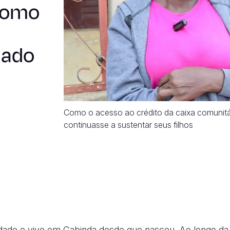
como
dado
Como o acesso ao crédito da caixa comunitár
continuasse a sustentar seus filhos
dade e vive em Cabinda desde que nasceu. Ao longo da 