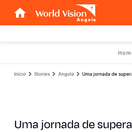
Angola
Main
navigation
Skip
Hom
to
main
Breadcrumb
content
Início
Stories
Angola
Uma jornada de supera
Uma jornada de super