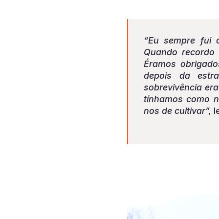
“Eu sempre fui 
Quando recordo 
Éramos obrigados
depois da estr
sobrevivência era
tínhamos como no
nos de cultivar”,
l