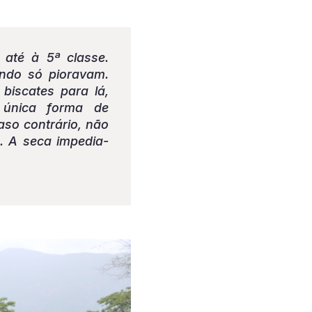
até à 5ª classe.
ndo só pioravam.
biscates para lá,
 única forma de
aso contrário, não
. A seca impedia-