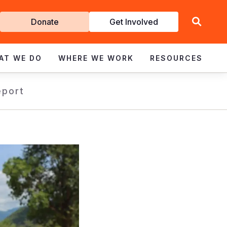
Get
Donate
Get Involved
Involved
AT WE DO
WHERE WE WORK
RESOURCES
eport