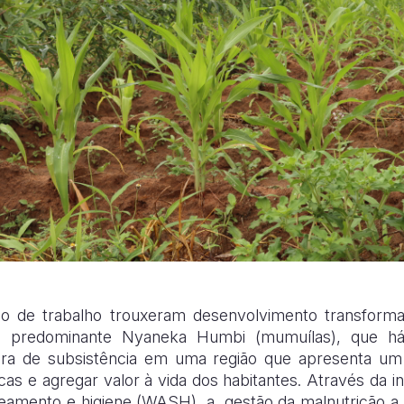
o de trabalho trouxeram desenvolvimento transformaci
ra predominante Nyaneka Humbi (mumuílas), que h
tura de subsistência em uma região que apresenta um 
icas e agregar valor à vida dos habitantes. Através da 
neamento
e higiene (WASH), a
gestão da malnutrição a n