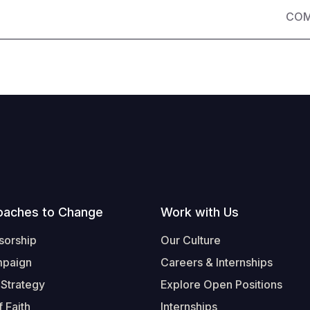
COM
oaches to Change
Work with Us
sorship
Our Culture
mpaign
Careers & Internships
 Strategy
Explore Open Positions
 Faith
Internships