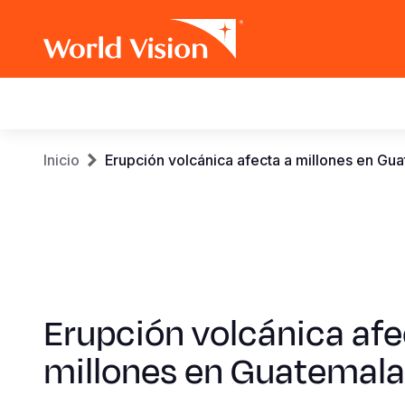
Main
navigation
Pasar
Sobrescribir
Inicio
Erupción volcánica afecta a millones en Gu
al
contenido
enlaces
principal
de
ayuda
Erupción volcánica afe
a
millones en Guatemala
la