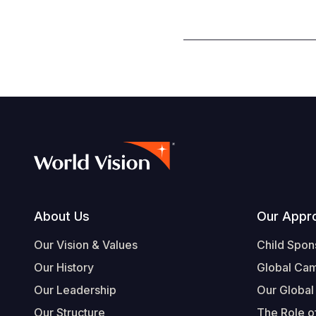
Footer
About Us
Our Appr
Our Vision & Values
Child Spon
Our History
Global Ca
Our Leadership
Our Global
Our Structure
The Role of