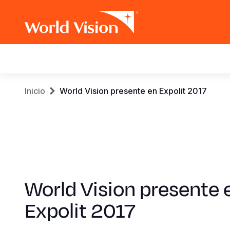
Main
navigation
Pasar
Sobrescribir
Inicio
World Vision presente en Expolit 2017
al
contenido
enlaces
principal
de
ayuda
World Vision presente 
a
Expolit 2017
la