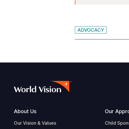
ADVOCACY
Footer
About Us
Our Appr
Our Vision & Values
Child Spon