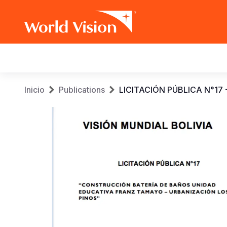
Main
navigation
Pasar
Sobrescribir
Inicio
Publications
LICITACIÓN PÚBLICA N°1
al
contenido
enlaces
principal
de
ayuda
a
la