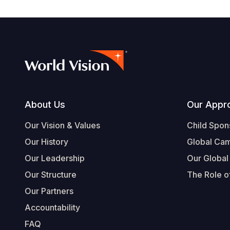
Footer
About Us
Our Appr
Our Vision & Values
Child Spon
Our History
Global Ca
Our Leadership
Our Global
Our Structure
The Role of
Our Partners
Accountability
FAQ