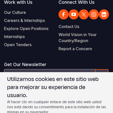
Work with Us
Connect With Us
Our Culture
Careers & Internships
Contact Us
Explore Open Positions
World Vision in Your
Internships
Country/Region
Open Tenders
Report a Concern
Get Our Newsletter
correo
Form
Utilizamos cookies en este sitio web
electrónico
para mejorar su experiencia de
Estoy de acuerdo con
.
WVI's Terms & Conditions
usuario.
Al hacer clic en cualquier enlace de este sitio web usted
Footer
Privacy Policy
Terms of Use
nos está dando su consentimiento para la instalación de las
mismas en su navegador.