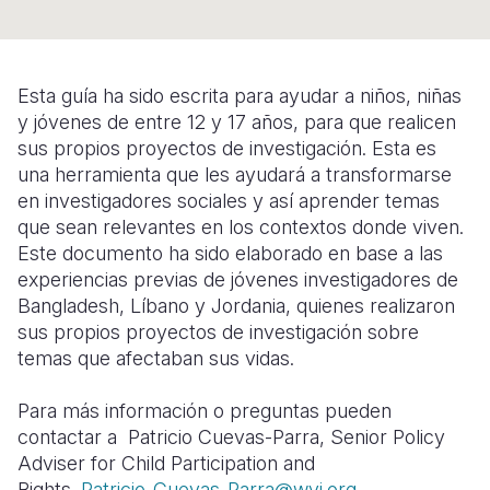
Somalia
South Kor
Romania
South Afri
Sri Lanka
Spain
Esta guía ha sido escrita para ayudar a niños, niñas
y jóvenes de entre 12 y 17 años, para que realicen
South Sud
Taiwan
Syria
sus propios proyectos de investigación. Esta es
Sudan
Timor Lest
Switzerlan
una herramienta que les ayudará a transformarse
en investigadores sociales y así aprender temas
Tanzania
Thailand
Türkiye
que sean relevantes en los contextos donde viven.
Este documento ha sido elaborado en base a las
Uganda
Vietnam
Ukraine
experiencias previas de jóvenes investigadores de
Zambia
Vanuatu
United Ki
Bangladesh, Líbano y Jordania, quienes realizaron
sus propios proyectos de investigación sobre
Zimbabwe
West Bank
temas que afectaban sus vidas.
Yemen
Para más información o preguntas pueden
contactar a
Patricio Cuevas-Parra, Senior Policy
Adviser for Child Participation and
Rights.
Patricio_Cuevas-Parra@wvi.org