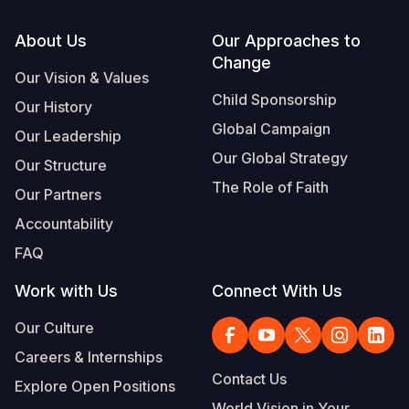
Footer
About Us
Our Approaches to
Change
Our Vision & Values
Child Sponsorship
Our History
Global Campaign
Our Leadership
Our Global Strategy
Our Structure
The Role of Faith
Our Partners
Accountability
FAQ
Work with Us
Connect With Us
Our Culture
Careers & Internships
Contact Us
Explore Open Positions
World Vision in Your