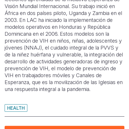
Visión Mundial Internacional. Su trabajo inició en
Somalia
South Kor
Romania
África en dos países piloto, Uganda y Zambia en el
2003. En LAC ha iniciado la implementación de
South Afri
Sri Lanka
Spain
modelos operativos en Honduras y República
Dominicana en el 2006. Estos modelos son la
South Sud
Taiwan
Syria
prevención de VIH en niños, niñas, adolescentes y
Sudan
Timor Lest
Switzerlan
jóvenes (NNAJ), el cuidado integral de la PVVS y
de la niñez huérfana y vulnerable, la integración del
Tanzania
Thailand
Türkiye
desarrollo de actividades generadoras de ingreso y
prevención de VIH, el modelo de prevención de
Uganda
Vietnam
Ukraine
VIH en trabajadores móviles y Canales de
Zambia
Vanuatu
United Ki
Esperanza, que es la movilización de las Iglesias en
una respuesta integral a la pandemia.
Zimbabwe
West Bank
Yemen
HEALTH