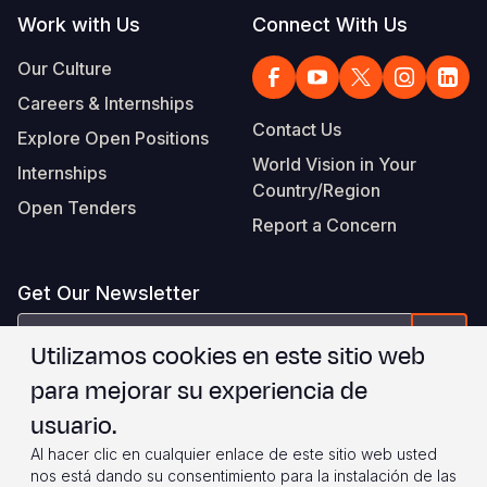
Work with Us
Connect With Us
Our Culture
Careers & Internships
Contact Us
Explore Open Positions
World Vision in Your
Internships
Country/Region
Open Tenders
Report a Concern
Get Our Newsletter
correo
Form
Utilizamos cookies en este sitio web
electrónico
para mejorar su experiencia de
Estoy de acuerdo con
.
WVI's Terms & Conditions
usuario.
Al hacer clic en cualquier enlace de este sitio web usted
Footer
Privacy Policy
Terms of Use
nos está dando su consentimiento para la instalación de las