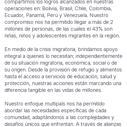
compartimos los logros alcanzados en nuestras
operaciones en: Bolivia, Brasil, Chile, Colombia,
Somalia
South Kor
Romania
Ecuador, Panamá, Perú y Venezuela. Nuestro
compromiso nos ha permitido llegar a más de 2
South Afri
Sri Lanka
Spain
millones de personas, de las cuales el 43% son
South Sud
Taiwan
Syria
niñas, niños y adolescentes migrantes en la región.
Sudan
Timor Lest
Switzerlan
En medio de la crisis migratoria, brindamos apoyo
integral a quienes lo necesitan; independientemente
Tanzania
Thailand
Türkiye
de su situación migratoria, económica, social o de
Uganda
Vietnam
Ukraine
su origen. Desde la provisión de refugio y alimentos
hasta el acceso a servicios de educación, salud y
Zambia
Vanuatu
United Ki
protección, nuestras acciones están marcando una
diferencia tangible en las vidas de millones.
Zimbabwe
West Bank
Yemen
Nuestro enfoque multipaís nos ha permitido
abordar las necesidades específicas de cada
comunidad, adaptándonos a las complejidades y
desafíos únicos que enfrentan. A través de alianzas