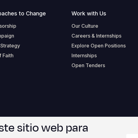
oaches to Change
Work with Us
sorship
Our Culture
mpaign
Careers & Internships
 Strategy
Explore Open Positions
 Faith
Internships
Open Tenders
ste sitio web para
Form-Submit-Link On The Mailchimp Signup In 
Footer
© 2026 Worl