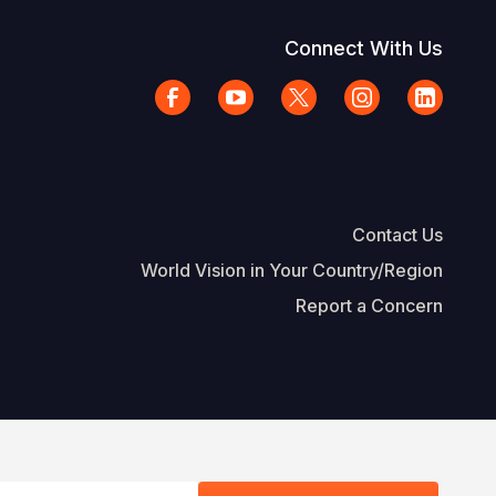
Connect With Us
Contact Us
World Vision in Your Country/Region
Report a Concern
The Footer
d Vision International
Privacy Policy
Terms of Use