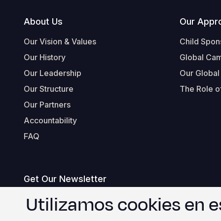
Footer
About Us
Our Appr
Our Vision & Values
Child Spon
Our History
Global Ca
Our Leadership
Our Global
Our Structure
The Role of
Our Partners
Accountability
FAQ
Get Our Newsletter
correo
Utilizamos cookies en e
electrónico