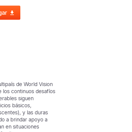
gar
tipaís de World Vision
e los continuos desafíos
nerables siguen
icios básicos,
centes), y las duras
ado a brindar apoyo a
n en situaciones