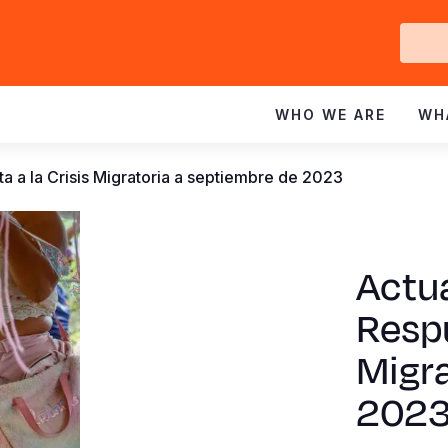
Ge
In
WHO WE ARE
WH
ta a la Crisis Migratoria a septiembre de 2023
Actua
Respu
Migra
202