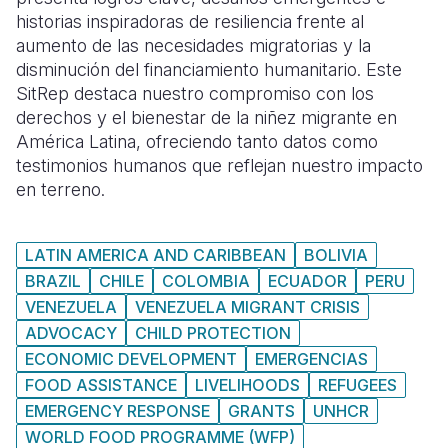
historias inspiradoras de resiliencia frente al
Somalia
South Kor
Romania
aumento de las necesidades migratorias y la
disminución del financiamiento humanitario. Este
South Afri
Sri Lanka
Spain
SitRep destaca nuestro compromiso con los
derechos y el bienestar de la niñez migrante en
South Sud
Taiwan
Syria
América Latina, ofreciendo tanto datos como
Sudan
Timor Lest
Switzerlan
testimonios humanos que reflejan nuestro impacto
en terreno.
Tanzania
Thailand
Türkiye
Uganda
Vietnam
Ukraine
LATIN AMERICA AND CARIBBEAN
BOLIVIA
Zambia
Vanuatu
United Ki
BRAZIL
CHILE
COLOMBIA
ECUADOR
PERU
VENEZUELA
VENEZUELA MIGRANT CRISIS
Zimbabwe
West Bank
ADVOCACY
CHILD PROTECTION
Yemen
ECONOMIC DEVELOPMENT
EMERGENCIAS
FOOD ASSISTANCE
LIVELIHOODS
REFUGEES
EMERGENCY RESPONSE
GRANTS
UNHCR
WORLD FOOD PROGRAMME (WFP)