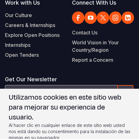
Work with Us
Connect With Us
Our Culture
Careers & Internships
Contact Us
Explore Open Positions
World Vision in Your
Internships
Country/Region
Open Tenders
Report a Concern
Get Our Newsletter
correo
Form
Utilizamos cookies en este sitio web
electrónico
para mejorar su experiencia de
Estoy de acuerdo con
.
WVI's Terms & Conditions
usuario.
Al hacer clic en cualquier enlace de este sitio web usted
Footer
Privacy Policy
Terms of Use
nos está dando su consentimiento para la instalación de las
mismas en su navegador.