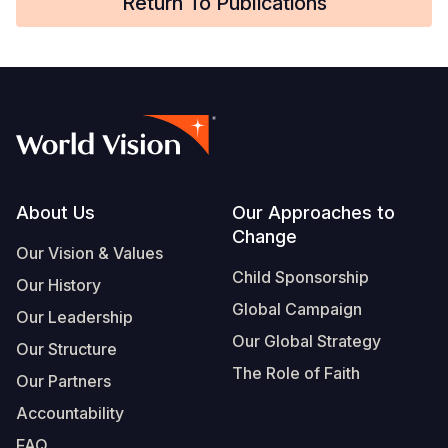
Return To Publications
Footer
About Us
Our Approaches to
Change
Our Vision & Values
Child Sponsorship
Our History
Global Campaign
Our Leadership
Our Global Strategy
Our Structure
The Role of Faith
Our Partners
Accountability
FAQ