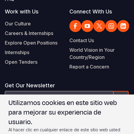
Work with Us
Connect With Us
Our Culture
Careers & Internships
Contact Us
Explore Open Positions
World Vision in Your
Internships
Country/Region
Open Tenders
Report a Concern
Get Our Newsletter
correo
Form
Utilizamos cookies en este sitio web
electrónico
para mejorar su experiencia de
Estoy de acuerdo con
.
WVI's Terms & Conditions
usuario.
Al hacer clic en cualquier enlace de este sitio web usted