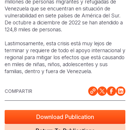
millones de personas migrantes y refugiadas de
Venezuela que se encuentran en situación de
Somalia
South Kor
Romania
vulnerabilidad en siete países de América del Sur.
De octubre a diciembre de 2022 se han atendido a
South Afri
Sri Lanka
Spain
124,8 miles de personas.
South Sud
Taiwan
Syria
Lastimosamente, esta crisis está muy lejos de
Sudan
Timor Lest
Switzerlan
terminar y requiere de todo el apoyo internacional y
regional para mitigar los efectos que está causando
Tanzania
Thailand
Türkiye
en miles de niñas, niños, adolescentes y sus
Uganda
Vietnam
Ukraine
familias, dentro y fuera de Venezuela.
Zambia
Vanuatu
United Ki
COMPARTIR
Zimbabwe
West Bank
Yemen
Download Publication