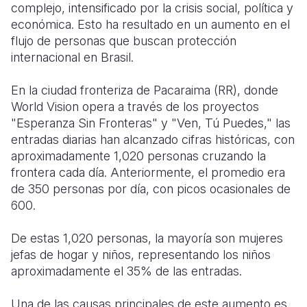
complejo, intensificado por la crisis social, política y
económica. Esto ha resultado en un aumento en el
Somalia
South Kor
Romania
flujo de personas que buscan protección
South Afri
Sri Lanka
Spain
internacional en Brasil.
South Sud
Taiwan
Syria
En la ciudad fronteriza de Pacaraima (RR), donde
World Vision opera a través de los proyectos
Sudan
Timor Lest
Switzerlan
"Esperanza Sin Fronteras" y "Ven, Tú Puedes," las
Tanzania
Thailand
Türkiye
entradas diarias han alcanzado cifras históricas, con
aproximadamente 1,020 personas cruzando la
Uganda
Vietnam
Ukraine
frontera cada día. Anteriormente, el promedio era
de 350 personas por día, con picos ocasionales de
Zambia
Vanuatu
United Ki
600.
Zimbabwe
West Bank
De estas 1,020 personas, la mayoría son mujeres
Yemen
jefas de hogar y niños, representando los niños
aproximadamente el 35% de las entradas.
Una de las causas principales de este aumento es