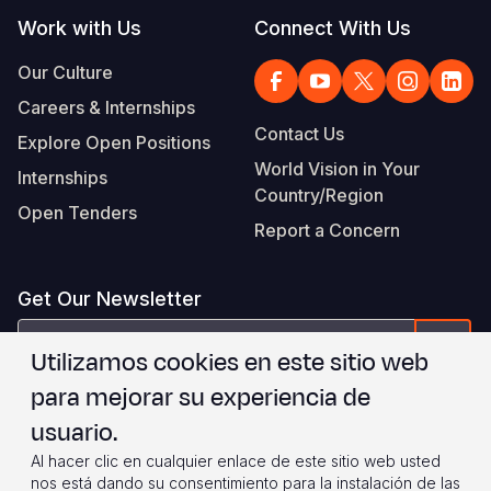
Work with Us
Connect With Us
Our Culture
Careers & Internships
Contact Us
Explore Open Positions
World Vision in Your
Internships
Country/Region
Open Tenders
Report a Concern
Get Our Newsletter
correo
Form
Utilizamos cookies en este sitio web
electrónico
para mejorar su experiencia de
Estoy de acuerdo con
.
WVI's Terms & Conditions
usuario.
Al hacer clic en cualquier enlace de este sitio web usted
Footer
Privacy Policy
Terms of Use
nos está dando su consentimiento para la instalación de las