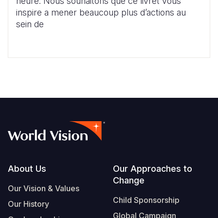
heure. Nous souhaitons que ce livret vous
inspire a mener beaucoup plus d’actions au
sein de
Footer
About Us
Our Approaches to
Change
Our Vision & Values
Child Sponsorship
Our History
Global Campaign