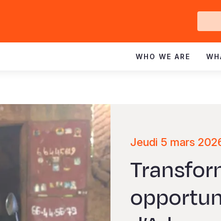
Ge
In
WHO WE ARE
WH
Jeudi 5 mars 2026
Transform
opportuni