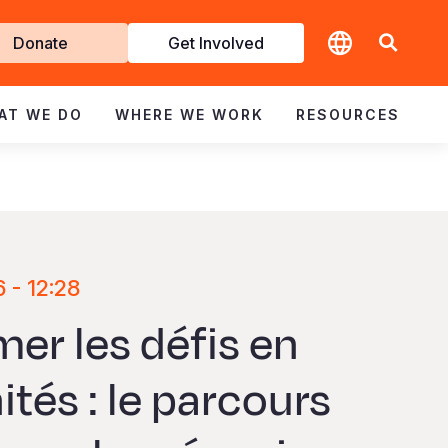
t
Donate
Get Involved
volved
AT WE DO
WHERE WE WORK
RESOURCES
 - 12:28
er les défis en
tés : le parcours