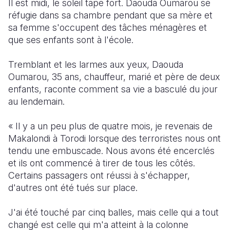
Il est midi, le soleil tape fort. Daouda Oumarou se
réfugie dans sa chambre pendant que sa mère et
South Afri
South Kor
Romania
sa femme s'occupent des tâches ménagères et
que ses enfants sont à l'école.
South Sud
Sri Lanka
Spain
Sudan
Taiwan
Syria
Tremblant et les larmes aux yeux, Daouda
Oumarou, 35 ans, chauffeur, marié et père de deux
Tanzania
Timor Lest
Switzerlan
enfants, raconte comment sa vie a basculé du jour
au lendemain.
Uganda
Thailand
Türkiye
Zambia
Vietnam
Ukraine
« Il y a un peu plus de quatre mois, je revenais de
Makalondi à Torodi lorsque des terroristes nous ont
Zimbabwe
Vanuatu
United Ki
tendu une embuscade. Nous avons été encerclés
et ils ont commencé à tirer de tous les côtés.
West Bank
Certains passagers ont réussi à s'échapper,
Yemen
d'autres ont été tués sur place.
J'ai été touché par cinq balles, mais celle qui a tout
changé est celle qui m'a atteint à la colonne