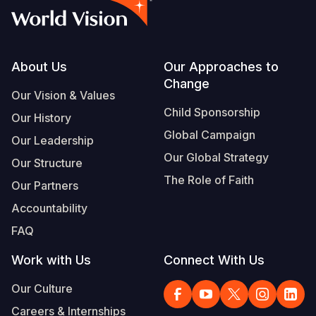
Footer
About Us
Our Approaches to
Change
Our Vision & Values
Child Sponsorship
Our History
Global Campaign
Our Leadership
Our Global Strategy
Our Structure
The Role of Faith
Our Partners
Accountability
FAQ
Work with Us
Connect With Us
Our Culture
Careers & Internships