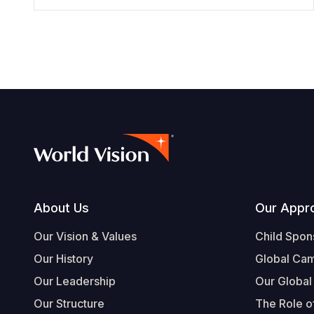
Footer
About Us
Our Appr
Our Vision & Values
Child Spon
Our History
Global Ca
Our Leadership
Our Global
Our Structure
The Role of