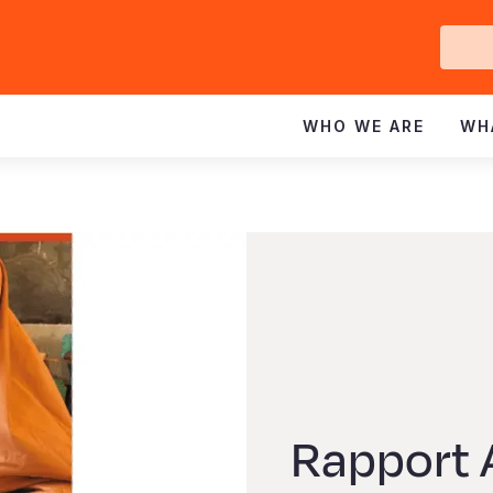
Ge
In
WHO WE ARE
WH
Rapport 