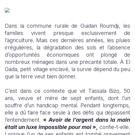
South Afri
South Kor
Romania
South Sud
Sri Lanka
Spain
Dans la commune rurale de Guidan Roumdji, les
familles vivent presque exclusivement de
Sudan
Taiwan
Syria
l’agriculture. Mais ces dernières années, les pluies
irrégulières, la dégradation des sols et l’absence
Tanzania
Timor Lest
Switzerlan
d’opportunités économiques ont plongé de
Uganda
Thailand
Türkiye
nombreux ménages dans une précarité totale. À El
Gada, petit village enclavé, la survie dépend du peu
Zambia
Vietnam
Ukraine
que la terre veut bien donner.
Zimbabwe
Vanuatu
United Ki
C’est dans ce contexte que vit Tassala Bizo, 50
West Bank
ans, veuve et mère de sept enfants, dont l’un
souffre d’un handicap mental. Pendant longtemps,
Yemen
elle a dû faire face seule à des défis qui dépassent
l’entendement.
«
Avoir de l’argent dans la main
était un luxe impossible pour moi
»,
confie-t-elle.
Lorsque l’un de ses enfants est tombé gravement