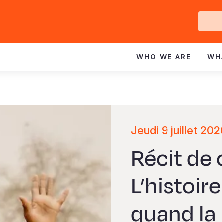
Ge
In
WHO WE ARE
WH
Jeudi 9 juillet 20
Récit de
L’histoir
quand la j