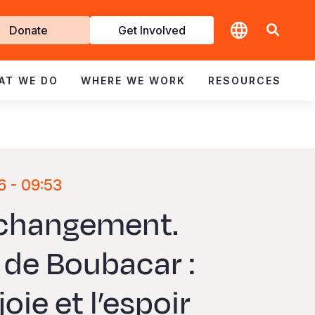
t
Donate
Get Involved
volved
AT WE DO
WHERE WE WORK
RESOURCES
26 - 09:53
 changement.
e de Boubacar :
oie et l’espoir