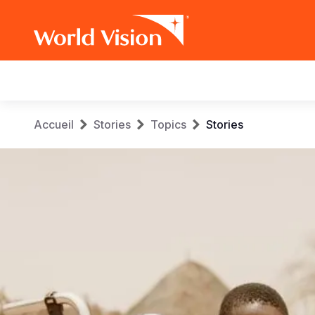
Main
navigation
Aller
Fil
Accueil
Stories
Topics
Stories
au
contenu
d'Ariane
principal